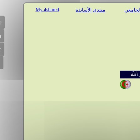
My 4shared
الجامعي
منتدى الأساتذة