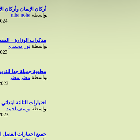
أركان الإيمان وأركان الأ
بواسطة
niha noha
2024
مذكرات الوزارة – المقطع (1
بواسطة
نور محمدي
2023
مطوية جميلة جدا للتربية
بواسطة
معتز معتز
2023
اختبارات الثالثة ابتدائي 
بواسطة
يوسف احمد
2023
جميع اختبارات الفصل ال
بواسطة
manicha