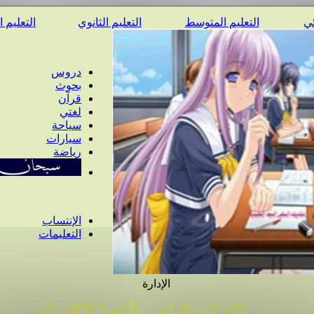
ئي
التعليم المتوسط
التعليم الثانوي
التعليم 
دروس
بحوث
قرآن
لغتي
سياحة
سيارات
رياضة
الإنتساب
التعليمات
الإدارة
مُنْتَدَيَات السَّفِير الْمُجِدّ التَّعْلِيمِيَّة