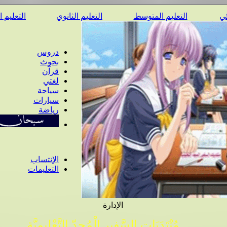
ئي
التعليم المتوسط
التعليم الثانوي
التعليم 
دروس
بحوث
قرآن
لغتي
سياحة
سيارات
رياضة
الإنتساب
التعليمات
الإدارة
مُنْتَدَيَات السَّفِير الْمُجِدّ التَّعْلِيمِيَّة