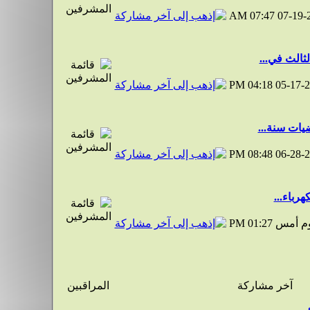
07:47 AM
07-19-
ثالث في...
04:18 PM
05-17-
يات سنة...
08:48 PM
06-28-
رباء...
وم أمس
01:27 PM
آخر مشاركة
المراقبين