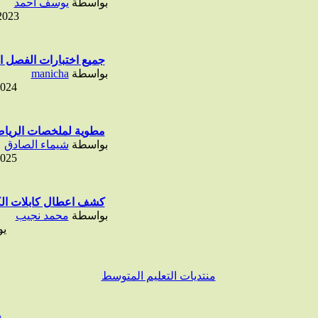
بواسطة
يوسف احمد
2023
جميع اختبارات الفصل ال
بواسطة
manicha
2024
مطوية لملخصات الرياض
بواسطة
شيماء الصادق
2025
كشف اعطال كابلات الكه
بواسطة
محمد نجيب
ي
منتديات التعليم المتوسط