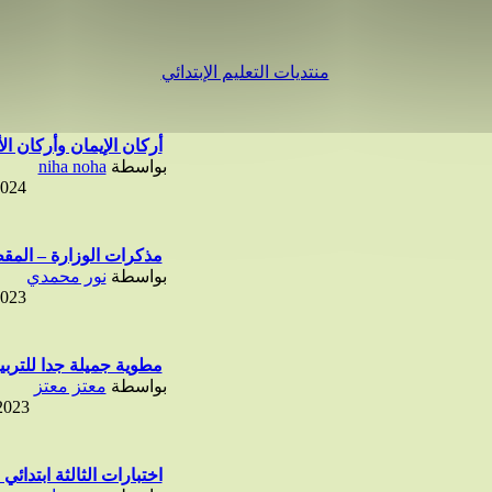
منتديات التعليم الإبتدائي
أركان الإيمان وأركان الأ
بواسطة
niha noha
2024
مذكرات الوزارة – المقطع (1
بواسطة
نور محمدي
2023
مطوية جميلة جدا للتربية
بواسطة
معتز معتز
2023
اختبارات الثالثة ابتدائي 