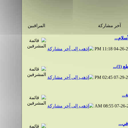
آخر مشاركة
المراقبين
سلام...
11:18 PM
04-26-
)...
02:45 PM
07-29-
...
08:55 AM
07-26-
في...