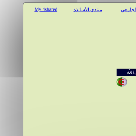
My 4shared
الجامعي
منتدى الأساتذة