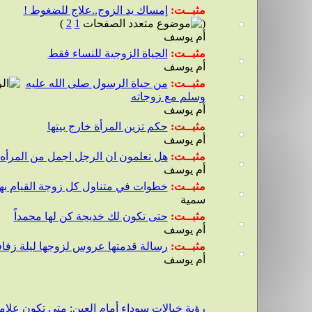
مثبــت:
إمساك يد الزوج..علاج للضغوط !
)
2
1
(
أم يوسف
مثبــت:
الحياة الزوجية للنساء فقط
أم يوسف
مثبــت:
من حياة الرسول صلى الله عليه
وسلم مع زوجاته
أم يوسف
مثبــت:
حكم تزين المرأة خارج بيتها
أم يوسف
مثبــت:
هل تعلمون ان الرجل اجمل من المرأه .
أم يوسف
مثبــت:
خطوات في متناول كل زوجة القيام بها
سمية
مثبــت:
حتى تكون لك خديجة كن لها محمداً
أم يوسف
مثبــت:
رسالة قدمتها عروس لزوجها ليلة زفاف
أم يوسف
رؤية خيالات سوداء أمام العين: متى تكون علامة