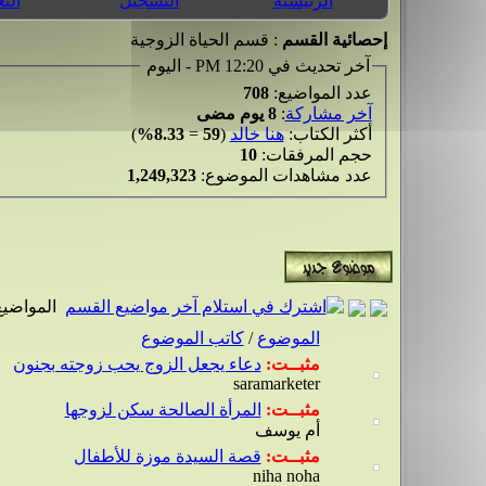
الرئيسية
التسجيل
الت
إحصائية القسم
: قسم الحياة الزوجية
آخر تحديث في 12:20 PM - اليوم
عدد المواضيع:
708
آخر مشاركة
:
8 يوم مضى
أكثر الكتاب:
هنا خالد
(
59
=
8.33%
)
حجم المرفقات:
10
عدد مشاهدات الموضوع:
1,249,323
المواضيع
الموضوع
/
كاتب الموضوع
مثبــت:
دعاء يجعل الزوج يحب زوجته بجنون
saramarketer
مثبــت:
المرأة الصالحة سكن لزوجها
أم يوسف
مثبــت:
قصة السيدة موزة للأطفال
niha noha