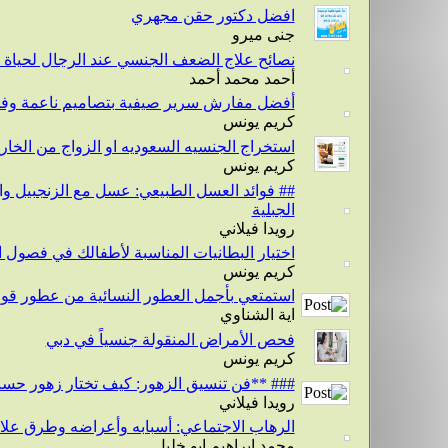
افضل دكتور حقن مجهري
جنى ميرو
نصائح علاج الضعف الجنسي عند الرجال لحياة
أحمد محمد أحمد
أفضل مفارش سرير صيفية بتصاميم ناعمة وفخم
كريم يونس
استخراج الجنسيه السعوديه او الزواج من الخار
كريم يونس
## فوائد العسل الطبيعي: عسل مع الزنجبيل 
الجبلية
رويدا فيلاني
اختيار البطانيات المناسبة لأطفالك في فصول ا
كريم يونس
استمتعي بأجمل العطور النسائية من عطور قوس
اية الشناوي
فحص الأمراض المنقولة جنسياً في دبي
كريم يونس
### **فن تنسيق الزهور: كيف تختار زهور ح
رويدا فيلاني
الرهاب الاجتماعي: أسبابه وأعراضه وطرق علا
محمد ابراهيم ابو خليل