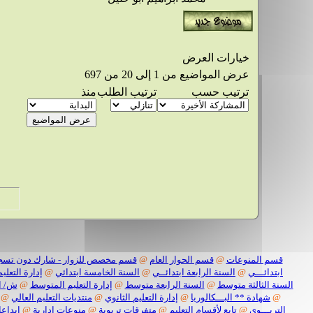
خيارات العرض
عرض المواضيع من 1 إلى 20 من 697
ترتيب حسب
ترتيب الطلب
منذ
قسم المنوعات
@
قسم الحوار العام
@
قسم مخصص للزوار - شارك دون تسج
ابتدائـــي
@
السنة الرابعة ابتدائــي
@
السنة الخامسة ابتدائي
@
إدارة التعليم
السنة الثالثة متوسط
@
السنة الرابعة متوسط
@
إدارة التعليم المتوسط
@
ش/ ا
@
شهادة ** البـــكالوريا
@
إدارة التعليم الثانوي
@
منتديات التعليم العالي
@
التربـــوي
@
تابع لأقسام التعليم
@
متفرقات تربوية
@
منوعات إدارية
@
إبداعا