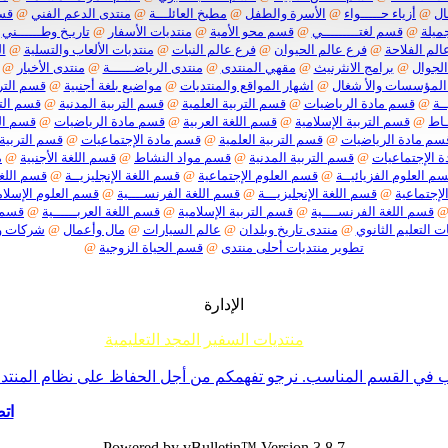
ال
@
أزياء حـــــواء
@
الأسرة والطفل
@
مطبخ العائلـــة
@
منتدى الدعم الفني
@
قسم
ميلة
@
قسم لغتـــــــــي
@
قسم محو الأمية
@
منتديات الأسفار
@
تاريـخ وطــــــني
الم الفلاحة
@
فرع عالم الحيوان
@
فرع عالم النبات
@
منتديات الألعاب والتسلية
@
ا
الجوال
@
برامج الانثرنيث
@
مقهي المنتدى
@
منتدى الرياضــــــة
@
منتدى الأخبار
@
المؤسسات والأ شغال
@
اشهار المواقع والمنتديات
@
مواضيع بلغة أجنبية
@
قسم الترب
ـة
@
قسم مادة الرياضيات
@
قسم التربية العلمية
@
قسم التربية المدنية
@
قسم التر
ـاط
@
قسم التربية الإسلامية
@
قسم اللغة العربية
@
قسم مادة الرياضيات
@
قسم الت
سم مادة الرياضيات
@
قسم التربية العلمية
@
قسم مادة الإجتماعيات
@
قسم التربية 
 الإجتماعيات
@
قسم التربية المدنية
@
قسم مواد النشاط
@
قسم اللغة الأجنبية
@
م
م العلوم الفزيائيــة
@
قسم العلوم الإجتماعية
@
قسم اللغة الإنجليزيــة
@
قسم اللغة
لإجتماعية
@
قسم اللغة الإنجليزيـــة
@
قسم اللغة الفرنســــية
@
قسم العلوم الإسلام
قسم اللغة الفرنســــية
@
قسم التربية الإسلامية
@
قسم اللغة العربــــــية
@
قسم م
ت التعليم الثانوي
@
منتدى تاريخ وبلدان
@
عالم السيارات
@
مال وأعمال
@
شركات 
تطوير منتديات أحلى منتدى
@
قسم الحياة الزوجية
@
الإدارة
منتديات السفير المجد التعليمية
م جميع إخوانناوأخواتناالأعضاءأننا لا نقبل أي موضوع حول ما يسمى تفسير الأحلام أو مواضيع السحر والشعودة 
ي القسم المناسب. نرجو تفهمكم من أجل الحفاظ على نظام المنتدى -ا
اتص
Powered by vBulletin™ Version 3.8.7