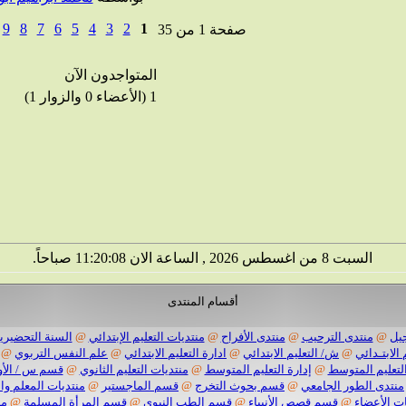
9
8
7
6
5
4
3
2
1
صفحة 1 من 35
المتواجدون الآن
1 (الأعضاء 0 والزوار 1)
السبت 8 من اغسطس 2026 , الساعة الان 11:20:09 صباحاً.
أقسام المنتدى
يل
@
منتدى الترحيب
@
منتدى الأفراح
@
منتديات التعليم الإبتدائي
@
السنة التحضيرية
 الابتـدائي
@
ش/ التعليم الابتدائي
@
ادارة التعليم الابتدائي
@
علم النفس التربوي
@
لتعليم المتوسط
@
إدارة التعليم المتوسط
@
منتديات التعليم الثانوي
@
قسم س / الأو
منتدى الطور الجامعي
@
قسم بحوث التخرج
@
قسم الماجستير
@
منتديات المعلم وا
ت الأعضاء
@
قسم قصص الأنبياء
@
قسم الطب النبوي
@
قسم المرأة المسلمة
@
من