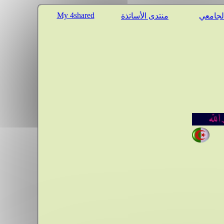
My 4shared
الجامعي
منتدى الأساتذة