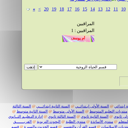
»
>
20
19
18
17
16
15
14
13
12
11
10
المراقبين
المراقبين : 1
 ابتدائي
@
السنة الأولى ابـتدائــي
@
السنة الثانية ابتدائـــي
@
السنة الثالثة
منتديات التعليم المتوسط
@
السنة الأولى متوسط
@
السنة الثانية متوسط
@
لى ثانوي
@
السنة الثانية ثانوي
@
السنة الثالثة ثانوي
@
إدارة التـعليـم الثــانوي
لمتعلم
@
منتدى الأساتذة
@
منتدى الطلبة
@
البحوث التربوية
@
الفريـــــــق
تديات الإسلاميات
@
قسم القرآن والتفسير
@
قسم الحديث والسيرة
@
قسم