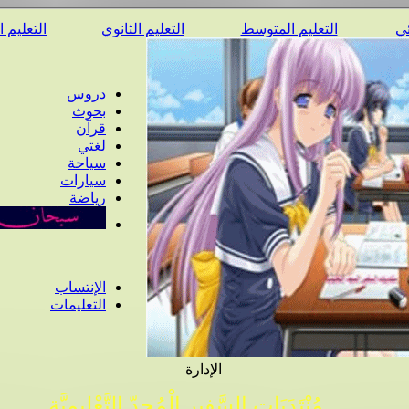
ئي
التعليم المتوسط
التعليم الثانوي
التعليم 
دروس
بحوث
قرآن
لغتي
سياحة
سيارات
رياضة
الإنتساب
التعليمات
الإدارة
مُنْتَدَيَات السَّفِير الْمُجِدّ التَّعْلِيمِيَّة