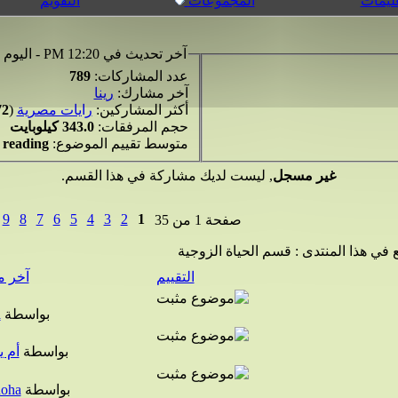
عليمات
المجموعات
التقويم
آخر تحديث في 12:20 PM - اليوم
عدد المشاركات:
789
آخر مشارك:
رينا
أكثر المشاركين:
رايات مصرية
(
72
حجم المرفقات:
343.0 كيلوبايت
متوسط تقييم الموضوع:
reading!
غير مسجل
, ليست لديك مشاركة في هذا القسم.
9
8
7
6
5
4
3
2
1
صفحة 1 من 35
 في هذا المنتدى
: قسم الحياة الزوجية
التقييم
آخر م
بواسطة
a
بواسطة
أم 
بواسطة
noha