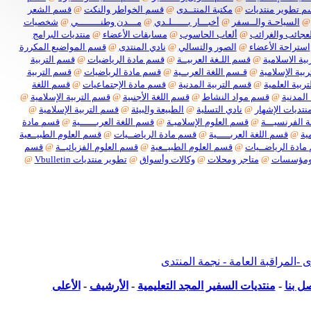
 تطوير منتديات
@
مكتبة المنتــدى
@
قسم الخواطر والنكت
@
قسم الشعر
@
السياحـة والــسفر
@
أخبـــار بــــــلـدي
@
مـــدن وطنــــــــي
@
شخصيات
لعجائب والغرائب
@
ألعاب الحاسوب
@
مسابقات الأعضاء
@
منتديات البرامج
استراحة الأعضاء
@
الصور والتسالي
@
نادي المنتدى
@
قسم المواضيع المكررة
ية الاسلامية
@
قسم اللـغة العربيــة
@
قسم مادة الرياضيات
@
قسم التربية
بية الإسلامية
@
قـسم اللغة العربــية
@
قسم مادة الرياضيات
@
قسم التربية
ربية العلمية
@
قسم التربية المدنية
@
قسم مادة الإجتماعيات
@
قسم اللغة
المدنية
@
قسم مواد النشاط
@
قسم اللغة الأجنبية
@
قسم التربية الإسلامية
@
نتديات الإشهار
@
نادي التسلية
@
الطبيعة والبيئة
@
قسم التربية الإسلامية
@
 الفرنسيـــة
@
قسم العلوم الإسلاميـة
@
قسم اللغة العربــــــية
@
قسم مادة
ية
@
قسم اللغة العربـــــية
@
قسم مادة الرياضــيات
@
قسم العلوم الطبيــعية
ادة الرياضــيات
@
قسم العلوم الطبيــعية
@
قسم العلوم الفزيائيــة
@
قسم
ومؤسسات
@
متاجر ومحلات
@
وكالات وأسواق
@
تطوير منتديات Vbulletin
@
بكل أنواعها
لمراقبة العامة - نجمة المنتدى
ل بنا
-
منتديات السفير المجد التعليمية
-
الأرشيف
-
الأعلى