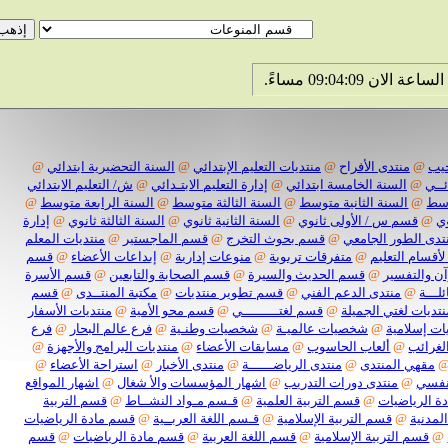
@
منتدى الأفراح
@
منتديات التعليم الإبتدائي
@
السنة التحضيرية ابتدائي
@
@
السنة الخامسة ابتدائي
@
إدارة التعليم الابتـدائي
@
ش/ التعليم الابتدائي
@
السنة الثانية متوسط
@
السنة الثالثة متوسط
@
السنة الرابعة متوسط
@
قسم س / الأولى ثانوي
@
السنة الثانية ثانوي
@
السنة الثالثة ثانوي
@
إدارة
 الطور الجامعي
@
قسم بحوث التخرج
@
قسم الماجستير
@
منتديات المعلم
سام التعليم
@
متفرقات تربوية
@
منوعات إدارية
@
إبداعات الأعضاء
@
قسم
التفسير
@
قسم الحديث والسيرة
@
قسم الصحابة والتابعين
@
قسم الأسرة
ة
@
منتدى الدعم الفني
@
قسم تطوير منتديات
@
مكتبة المنتــدى
@
قسم
ات لغتي الجميلة
@
قسم لغتـــــــــي
@
قسم محو الأمية
@
منتديات الأسفار
سلامية
@
شخصيات عالميـة
@
شخصيات وطنـية
@
فرع عالم البحار
@
فرع
ائب
@
ألعاب الحاسوب
@
مسابقات الأعضاء
@
منتديات البرامج والأجهزة
@
هي المنتدى
@
منتدى الرياضــــــة
@
منتدى الأخبار
@
استراحة الأعضاء
@
ي
@
منتدى دورات التدريب
@
اشهار المؤسسات والأ شغال
@
اشهار المواقع
لرياضيات
@
قسم التربية العلمية
@
قـسم مـواد النشــاط
@
قسم التربية
نية
@
قسم التربية الإسلامية
@
قـسم اللغة العربــية
@
قسم مادة الرياضيات
سم التربية الإسلامية
@
قسم اللغة العربية
@
قسم مادة الرياضيات
@
قسم