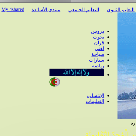
My 4shared
عليم الثانوي
التعليم الجامعي
منتدى الأساتذة
دروس
بحوث
قرآن
لغتي
سياحة
سيارات
رياضة
الإنتساب
التعليمات
ْمُجِدّ التَّعْلِيمِيَّة