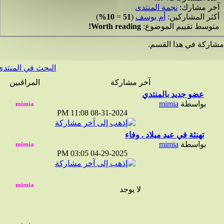
ر مشارك:
نجمة المنتدى
ثر المشاركين:
أم يوسف
(
51
=
10%
)
وسط تقييم الموضوع:
Worth reading!
ركة في هذا القسم.
البحث في المنتدى
آخر مشاركة
المراقبين
عضو جديد بالمنتدي
بواسطة
mimia
11:08 PM
08-31-2024
تهنئة في عيد ميلاد . وفاء
بواسطة
mimia
03:05 PM
04-29-2025
لا يوجد