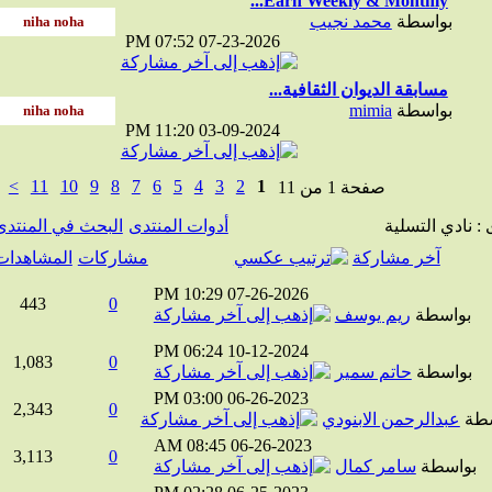
Earn Weekly & Monthly...
بواسطة
محمد نجيب
07:52 PM
07-23-2026
مسابقة الديوان الثقافية...
بواسطة
mimia
11:20 PM
03-09-2024
>
11
10
9
8
7
6
5
4
3
2
1
صفحة 1 من 11
ادي التسلية
أدوات المنتدى
البحث في المنتدى
آخر مشاركة
مشاركات
المشاهدات
10:29 PM
07-26-2026
443
0
واسطة
ريم يوسف
06:24 PM
10-12-2024
1,083
0
واسطة
حاتم سمير
03:00 PM
06-26-2023
2,343
0
ة
عبدالرحمن الابنودي
08:45 AM
06-26-2023
3,113
0
واسطة
سامر كمال