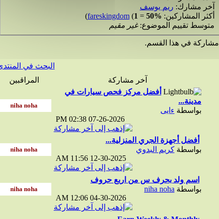
ر مشارك:
ريم يوسف
ثر المشاركين:
50%
=
1
(
fareskingdom
)
وسط تقييم الموضوع:
غير مقيم
ركة في هذا القسم.
البحث في المنتدى
آخر مشاركة
المراقبين
أفضل مركز فحص سيارات في
مدينة...
بواسطة
ءايى
02:38 PM
07-26-2026
أفضل أجهزة الجري المنزلية...
بواسطة
كريم البدوي
11:56 AM
12-30-2025
اسم ولد بحرف س من اربع حروف
بواسطة
niha noha
12:06 AM
04-30-2026