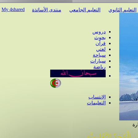
My 4shared
عليم الثانوي
التعليم الجامعي
منتدى الأساتذة
دروس
بحوث
قرآن
لغتي
سياحة
سيارات
رياضة
الإنتساب
التعليمات
ْمُجِدّ التَّعْلِيمِيَّة