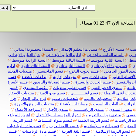
@
منتدى الأفراح
@
منتديات التعليم الإبتدائي
@
السنة التحضيرية ابتدائي
@
@
السنة الخامسة ابتدائي
@
إدارة التعليم الابتـدائي
@
ش/ التعليم الابتدائي
@
السنة الثانية متوسط
@
السنة الثالثة متوسط
@
السنة الرابعة متوسط
@
قسم س / الأولى ثانوي
@
السنة الثانية ثانوي
@
السنة الثالثة ثانوي
@
إدارة
 الطور الجامعي
@
قسم بحوث التخرج
@
قسم الماجستير
@
منتديات المعلم
سام التعليم
@
متفرقات تربوية
@
منوعات إدارية
@
إبداعات الأعضاء
@
قسم
التفسير
@
قسم الحديث والسيرة
@
قسم الصحابة والتابعين
@
قسم الأسرة
ة
@
منتدى الدعم الفني
@
قسم تطوير منتديات
@
مكتبة المنتــدى
@
قسم
ات لغتي الجميلة
@
قسم لغتـــــــــي
@
قسم محو الأمية
@
منتديات الأسفار
سلامية
@
شخصيات عالميـة
@
شخصيات وطنـية
@
فرع عالم البحار
@
فرع
ائب
@
ألعاب الحاسوب
@
مسابقات الأعضاء
@
منتديات البرامج والأجهزة
@
هي المنتدى
@
منتدى الرياضــــــة
@
منتدى الأخبار
@
استراحة الأعضاء
@
ي
@
منتدى دورات التدريب
@
اشهار المؤسسات والأ شغال
@
اشهار المواقع
لرياضيات
@
قسم التربية العلمية
@
قـسم مـواد النشــاط
@
قسم التربية
نية
@
قسم التربية الإسلامية
@
قـسم اللغة العربــية
@
قسم مادة الرياضيات
سم التربية الإسلامية
@
قسم اللغة العربية
@
قسم مادة الرياضيات
@
قسم