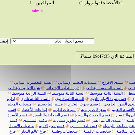
1 (الأعضاء 0 والزوار 1)
المراقبين : 1
@
منتدى الأفراح
@
منتديات التعليم الإبتدائي
@
السنة التحضيرية ابتدائي
@
@
السنة الخامسة ابتدائي
@
إدارة التعليم الابتـدائي
@
ش/ التعليم الابتدائي
@
السنة الثانية متوسط
@
السنة الثالثة متوسط
@
السنة الرابعة متوسط
@
قسم س / الأولى ثانوي
@
السنة الثانية ثانوي
@
السنة الثالثة ثانوي
@
إدارة
 الطور الجامعي
@
قسم بحوث التخرج
@
قسم الماجستير
@
منتديات المعلم
سام التعليم
@
متفرقات تربوية
@
منوعات إدارية
@
إبداعات الأعضاء
@
قسم
التفسير
@
قسم الحديث والسيرة
@
قسم الصحابة والتابعين
@
قسم الأسرة
ة
@
منتدى الدعم الفني
@
قسم تطوير منتديات
@
مكتبة المنتــدى
@
قسم
ات لغتي الجميلة
@
قسم لغتـــــــــي
@
قسم محو الأمية
@
منتديات الأسفار
سلامية
@
شخصيات عالميـة
@
شخصيات وطنـية
@
فرع عالم البحار
@
فرع