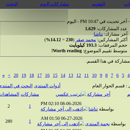
التقويم
مشاركات اليوم
البحث
 تحديث في 10:47 PM - اليوم
د المشاركات:
1,629
ر مشارك:
نتاشا
ثر المشاركين:
محمد صقر
(
230
=
14.12%
)
م المرفقات:
193.3 كيلوبايت
وسط تقييم الموضوع:
Worth reading!
ركة في هذا القسم.
»
>
20
19
18
17
16
15
14
13
12
11
10
9
8
7
6
5
سم الحوار العام
أدوات المنتدى
البحث في المنتدى
آخر مشاركة
مشاركات
المشاهدات
02:10 PM
08-06-2026
2
1
بواسطة
نتاشا
01:50 AM
06-27-2026
280
1
واسطة
نجمة المنتدى