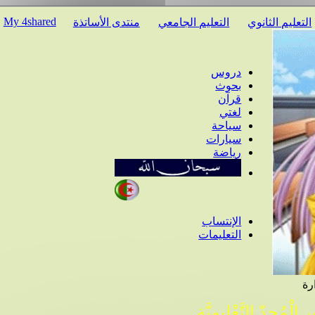
My 4shared
عليم الثانوي
التعليم الجامعي
منتدى الأساتذة
دروس
بحوث
قرآن
لغتي
سياحة
سيارات
رياضة
الإنتساب
التعليمات
ْمُجِدّ التَّعْلِيمِيَّة