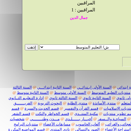
المراقبين
المراقبين : 1
 ابتدائي
@
السنة الأولى ابـتدائــي
@
السنة الثانية ابتدائـــي
@
السنة الثالثة
منتديات التعليم المتوسط
@
السنة الأولى متوسط
@
السنة الثانية متوسط
@
لى ثانوي
@
السنة الثانية ثانوي
@
السنة الثالثة ثانوي
@
إدارة التـعليـم الثــانوي
لمتعلم
@
منتدى الأساتذة
@
منتدى الطلبة
@
البحوث التربوية
@
الفريـــــــق
تديات الإسلاميات
@
قسم القرآن والتفسير
@
قسم الحديث والسيرة
@
قسم
 تطوير منتديات
@
مكتبة المنتــدى
@
قسم الخواطر والنكت
@
قسم الشعر
@
السياحـة والــسفر
@
أخبـــار بــــــلـدي
@
مـــدن وطنــــــــي
@
شخصيات
لعجائب والغرائب
@
ألعاب الحاسوب
@
مسابقات الأعضاء
@
منتديات البرامج
استراحة الأعضاء
@
الصور والتسالي
@
نادي المنتدى
@
قسم المواضيع المكررة