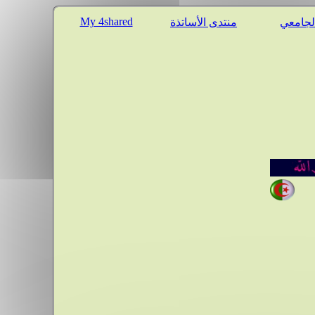
My 4shared
الجامعي
منتدى الأساتذة