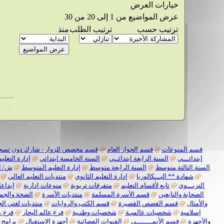
خيارات العرض
عرض المواضيع من 1 إلى 20 من 30
ترتيب حسب
ترتيب الطلب
منذ
قسم المنوعات
@
قسم الحوار العام
@
قسم مخصص للزوار - شارك دون تسج
ابتدائـــي
@
السنة الرابعة ابتدائــي
@
السنة الخامسة ابتدائي
@
إدارة التعليم
السنة الثالثة متوسط
@
السنة الرابعة متوسط
@
إدارة التعليم المتوسط
@
ش/ ا
@
شهادة ** البـــكالوريا
@
إدارة التعليم الثانوي
@
منتديات التعليم العالي
@
التربـــوي
@
تابع لأقسام التعليم
@
متفرقات تربوية
@
منوعات إدارية
@
إبداعا
الصحابة والتابعين
@
قسم الأسرة المسلمة
@
منتديات الأسرة
@
الصحة والجم
والأمثال
@
قسم القصص القصيرة
@
قسم الكتب والروايات
@
منتديات لغتي الج
إسلامية
@
شخصيات عالميـة
@
شخصيات وطنـية
@
فرع عالم البحار
@
فرع ع
والأجهزة
@
قسم الأنمــــــــي
@
القنوات الفضائية
@
أجهزة الإستقبال
@
برامج 