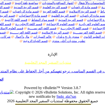
المؤسسات والأ شغال
@
اشهار المواقع والمنتديات
@
مواضيع بلغة أجنبية
@
قسم الترب
ـة
@
قسم مادة الرياضيات
@
قسم التربية العلمية
@
قسم التربية المدنية
@
قسم التر
ـاط
@
قسم التربية الإسلامية
@
قسم اللغة العربية
@
قسم مادة الرياضيات
@
قسم الت
سم مادة الرياضيات
@
قسم التربية العلمية
@
قسم مادة الإجتماعيات
@
قسم التربية 
 الإجتماعيات
@
قسم التربية المدنية
@
قسم مواد النشاط
@
قسم اللغة الأجنبية
@
م
م العلوم الفزيائيــة
@
قسم العلوم الإجتماعية
@
قسم اللغة الإنجليزيــة
@
قسم اللغة
لإجتماعية
@
قسم اللغة الإنجليزيـــة
@
قسم اللغة الفرنســــية
@
قسم العلوم الإسلام
قسم اللغة الفرنســــية
@
قسم التربية الإسلامية
@
قسم اللغة العربــــــية
@
قسم م
ت التعليم الثانوي
@
منتدى تاريخ وبلدان
@
عالم السيارات
@
مال وأعمال
@
شركات 
تطوير منتديات أحلى منتدى
@
قسم الحياة الزوجية
@
الإدارة
منتديات السفير المجد التعليمية
م جميع إخوانناوأخواتناالأعضاءأننا لا نقبل أي موضوع حول ما يسمى تفسير الأحلام أو مواضيع السحر والشعودة 
ي القسم المناسب. نرجو تفهمكم من أجل الحفاظ على نظام المنتدى -ا
اتص
Powered by vBulletin™ Version 3.8.7
Copyright © 2026 vBulletin Solutions, Inc. All rights reserve
new notificatio by
9adq_ala7sas
جميع الحقوق محفوظة لمنتديات السفير المجد التعليمية 2026