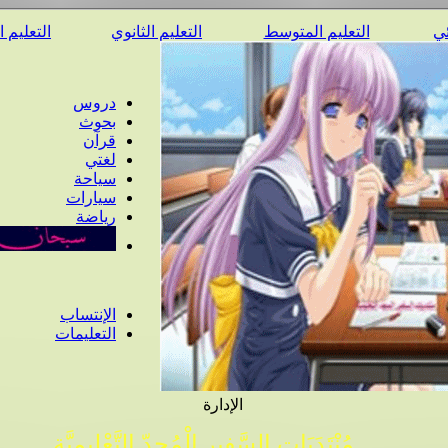
ئي
التعليم المتوسط
التعليم الثانوي
التعليم 
دروس
بحوث
قرآن
لغتي
سياحة
سيارات
رياضة
الإنتساب
التعليمات
الإدارة
مُنْتَدَيَات السَّفِير الْمُجِدّ التَّعْلِيمِيَّة