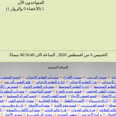
المتواجدون الآن
1 (الأعضاء 0 والزوار 1)
الخميس 6 من اغسطس 2026 , الساعة الان 06:56:41 مساءً.
أقسام المنتدى
يل
@
منتدى الترحيب
@
منتدى الأفراح
@
منتديات التعليم الإبتدائي
@
السنة التحضيرية
 الابتـدائي
@
ش/ التعليم الابتدائي
@
ادارة التعليم الابتدائي
@
علم النفس التربوي
@
لتعليم المتوسط
@
إدارة التعليم المتوسط
@
منتديات التعليم الثانوي
@
قسم س / الأو
منتدى الطور الجامعي
@
قسم بحوث التخرج
@
قسم الماجستير
@
منتديات المعلم وا
ت الأعضاء
@
قسم قصص الأنبياء
@
قسم الطب النبوي
@
قسم المرأة المسلمة
@
من
ال
@
أزياء حـــــواء
@
الأسرة والطفل
@
مطبخ العائلـــة
@
منتدى الدعم الفني
@
قسم
ميلة
@
قسم لغتـــــــــي
@
قسم محو الأمية
@
منتديات الأسفار
@
تاريـخ وطــــــني
الم الفلاحة
@
فرع عالم الحيوان
@
فرع عالم النبات
@
منتديات الألعاب والتسلية
@
ا
الجوال
@
برامج الانثرنيث
@
مقهي المنتدى
@
منتدى الرياضــــــة
@
منتدى الأخبار
@