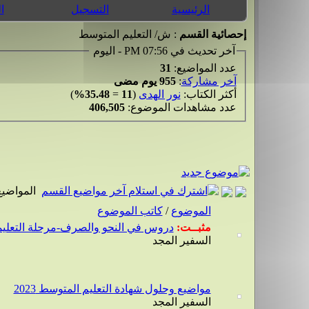
الرئيسية
التسجيل
ا
إحصائية القسم
: ش/ التعليم المتوسط
آخر تحديث في 07:56 PM - اليوم
عدد المواضيع:
31
آخر مشاركة
:
955 يوم مضى
أكثر الكتاب:
نور الهدى
(
11
=
35.48%
)
عدد مشاهدات الموضوع:
406,505
المواضيع
الموضوع
/
كاتب الموضوع
مثبــت:
دروس في النحو والصرف-مرحلة التعلي
السفير المجد
مواضيع وحلول شهادة التعليم المتوسط 2023
السفير المجد