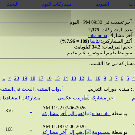
التقويم
مشاركات اليوم
البحث
 تحديث في 09:30 PM - اليوم
د المشاركات:
2,375
ر مشارك:
niha noha
ثر المشاركين:
نتاشا
(
189
=
7.96%
)
م المرفقات:
34.2 كيلوبايت
وسط تقييم الموضوع:
غير مقيم
ركة في هذا القسم.
»
>
20
19
18
17
16
15
14
13
12
11
10
9
8
7
6
5
منتدى دورات التدريب
أدوات المنتدى
البحث في المنتدى
آخر مشاركة
مشاركات
المشاهدات
11:22 AM
07-06-2026
856
1
بواسطة
niha noha
11:18 AM
07-06-2026
168
1
بواسطة
سمسومة