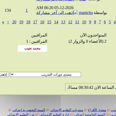
06:20 AM
05-12-2026
134
1
بواسطة
manicha
»
>
20
19
18
17
16
15
14
13
12
11
10
9
8
7
6
5
المتواجدون الآن
المراقبين
2 (الأعضاء 0 والزوار 2)
المراقبين : 1
@
منتدى الأفراح
@
منتديات التعليم الإبتدائي
@
السنة التحضيرية ابتدائي
@
@
السنة الخامسة ابتدائي
@
إدارة التعليم الابتـدائي
@
ش/ التعليم الابتدائي