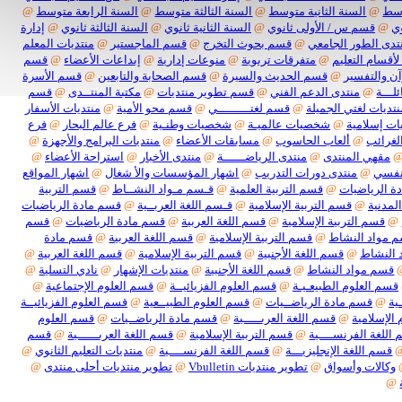
@
السنة الثانية متوسط
@
السنة الثالثة متوسط
@
السنة الرابعة متوسط
@
قسم س / الأولى ثانوي
@
السنة الثانية ثانوي
@
السنة الثالثة ثانوي
@
إدارة
 الطور الجامعي
@
قسم بحوث التخرج
@
قسم الماجستير
@
منتديات المعلم
سام التعليم
@
متفرقات تربوية
@
منوعات إدارية
@
إبداعات الأعضاء
@
قسم
التفسير
@
قسم الحديث والسيرة
@
قسم الصحابة والتابعين
@
قسم الأسرة
ة
@
منتدى الدعم الفني
@
قسم تطوير منتديات
@
مكتبة المنتــدى
@
قسم
ات لغتي الجميلة
@
قسم لغتـــــــــي
@
قسم محو الأمية
@
منتديات الأسفار
سلامية
@
شخصيات عالميـة
@
شخصيات وطنـية
@
فرع عالم البحار
@
فرع
ائب
@
ألعاب الحاسوب
@
مسابقات الأعضاء
@
منتديات البرامج والأجهزة
@
هي المنتدى
@
منتدى الرياضــــــة
@
منتدى الأخبار
@
استراحة الأعضاء
@
ي
@
منتدى دورات التدريب
@
اشهار المؤسسات والأ شغال
@
اشهار المواقع
لرياضيات
@
قسم التربية العلمية
@
قـسم مـواد النشــاط
@
قسم التربية
نية
@
قسم التربية الإسلامية
@
قـسم اللغة العربــية
@
قسم مادة الرياضيات
سم التربية الإسلامية
@
قسم اللغة العربية
@
قسم مادة الرياضيات
@
قسم
اد النشاط
@
قسم التربية الإسلامية
@
قسم اللغة العربية
@
قسم مادة
نشاط
@
قسم اللغة الأجنبية
@
قسم التربية الإسلامية
@
قسم اللغة العربية
@
م مواد النشاط
@
قسم اللغة الأجنبية
@
منتديات الإشهار
@
نادي التسلية
@
 العلوم الطبيعـيـة
@
قسم العلوم الفزيائيــة
@
قسم العلوم الإجتماعية
@
قسم مادة الرياضــيات
@
قسم العلوم الطبيــعية
@
قسم العلوم الفزيائيــة
سلامية
@
قسم اللغة العربـــــية
@
قسم مادة الرياضــيات
@
قسم العلوم
ة الفرنســــية
@
قسم التربية الإسلامية
@
قسم اللغة العربــــــية
@
قسم
م اللغة الإنجليزيـــة
@
قسم اللغة الفرنســــية
@
منتديات التعليم الثانوي
@
لات وأسواق
@
تطوير منتديات Vbulletin
@
تطوير منتديات أحلى منتدى
@