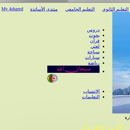
My 4shared
عليم الثانوي
التعليم الجامعي
منتدى الأساتذة
دروس
بحوث
قرآن
لغتي
سياحة
سيارات
رياضة
الإنتساب
التعليمات
ْمُجِدّ التَّعْلِيمِيَّة