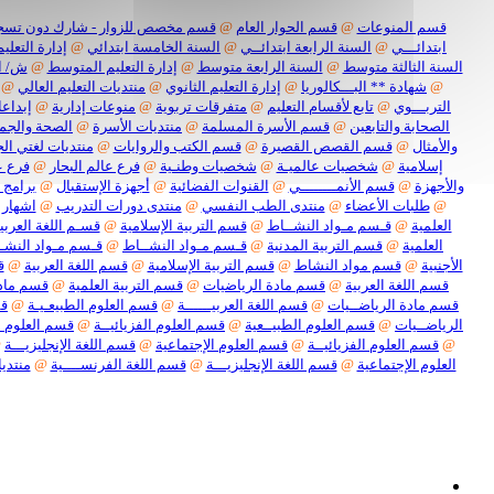
قسم المنوعات
@
قسم الحوار العام
@
قسم مخصص للزوار - شارك دون تسج
ابتدائـــي
@
السنة الرابعة ابتدائــي
@
السنة الخامسة ابتدائي
@
إدارة التعليم
السنة الثالثة متوسط
@
السنة الرابعة متوسط
@
إدارة التعليم المتوسط
@
ش/ ا
@
شهادة ** البـــكالوريا
@
إدارة التعليم الثانوي
@
منتديات التعليم العالي
@
التربـــوي
@
تابع لأقسام التعليم
@
متفرقات تربوية
@
منوعات إدارية
@
إبداعا
الصحابة والتابعين
@
قسم الأسرة المسلمة
@
منتديات الأسرة
@
الصحة والجم
والأمثال
@
قسم القصص القصيرة
@
قسم الكتب والروايات
@
منتديات لغتي الج
إسلامية
@
شخصيات عالميـة
@
شخصيات وطنـية
@
فرع عالم البحار
@
فرع ع
والأجهزة
@
قسم الأنمــــــــي
@
القنوات الفضائية
@
أجهزة الإستقبال
@
برامج 
@
طلبات الأعضاء
@
منتدى الطب النفسي
@
منتدى دورات التدريب
@
اشهار 
العلمية
@
قـسم مـواد النشــاط
@
قسم التربية الإسلامية
@
قسـم اللغة العربيـ
العلمية
@
قسم التربية المدنية
@
قـسم مـواد النشــاط
@
قـسم مـواد النشـ
الأجنبية
@
قسم مواد النشاط
@
قسم التربية الإسلامية
@
قسم اللغة العربية
@
ق
قسم اللغة العربية
@
قسم مادة الرياضيات
@
قسم التربية العلمية
@
قسم مادة
قسم مادة الرياضــيات
@
قسم اللغة العربيــــــة
@
قسم العلوم الطبيعـيـة
@
قس
الرياضــيات
@
قسم العلوم الطبيــعية
@
قسم العلوم الفزيائيــة
@
قسم العلوم ا
@
قسم العلوم الفزيائيــة
@
قسم العلوم الإجتماعية
@
قسم اللغة الإنجليزيـــة
@
العلوم الإجتماعية
@
قسم اللغة الإنجليزيـــة
@
قسم اللغة الفرنســــية
@
منتديا