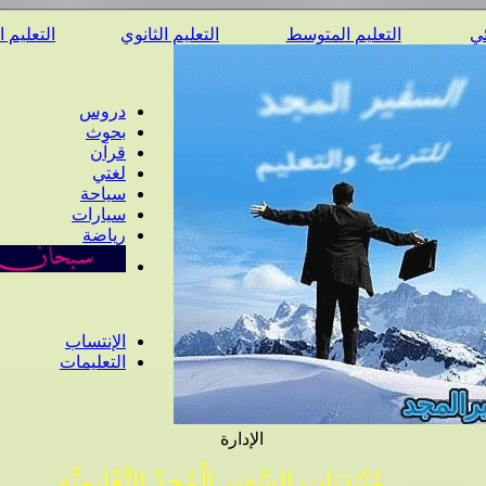
ئي
التعليم المتوسط
التعليم الثانوي
التعليم 
دروس
بحوث
قرآن
لغتي
سياحة
سيارات
رياضة
الإنتساب
التعليمات
الإدارة
مُنْتَدَيَات السَّفِير الْمُجِدّ التَّعْلِيمِيَّة