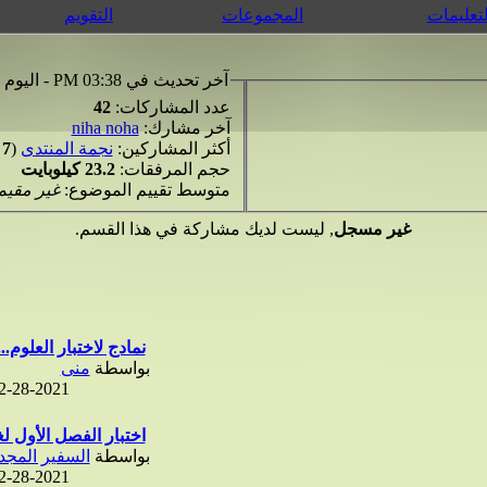
لتعليمات
المجموعات
التقويم
آخر تحديث في 03:38 PM - اليوم
عدد المشاركات:
42
آخر مشارك:
niha noha
أكثر المشاركين:
نجمة المنتدى
(
7
=
حجم المرفقات:
23.2 كيلوبايت
متوسط تقييم الموضوع:
غير مقيم
غير مسجل
, ليست لديك مشاركة في هذا القسم.
نمادج لاختبار العلوم...
بواسطة
منى
2-28-2021
اختبار الفصل الأول لغ
بواسطة
السفير المجد
2-28-2021