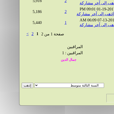
5,916
2
09:01 PM
01-19-201
5,186
2
06:09 AM
07-13-20
5,440
1
>
2
1
صفحة 1 من 2
المراقبين
المراقبين : 1