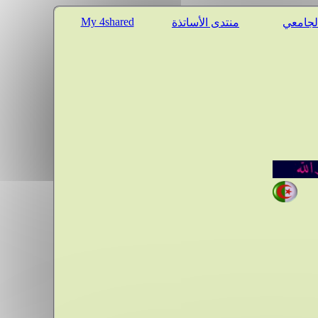
My 4shared
الجامعي
منتدى الأساتذة