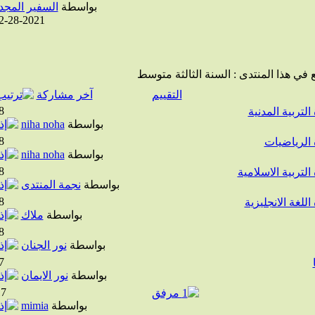
بواسطة
السفير المجد
2-28-2021
 في هذا المنتدى
: السنة الثالثة متوسط
التقييم
آخر مشاركة
8
لتربية المدنية
بواسطة
niha noha
8
 الرياضيات
بواسطة
niha noha
8
لتربية الاسلامية
بواسطة
نجمة المنتدى
8
للغة الانجليزية
بواسطة
ملاك
8
بواسطة
نور الجنان
7
بواسطة
نور الايمان
17
بواسطة
mimia