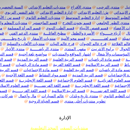
يل
@
منتدى الترحيب
@
منتدى الأفراح
@
منتديات التعليم الإبتدائي
@
السنة التحضيرية
 الابتـدائي
@
ش/ التعليم الابتدائي
@
ادارة التعليم الابتدائي
@
علم النفس التربوي
@
لتعليم المتوسط
@
إدارة التعليم المتوسط
@
منتديات التعليم الثانوي
@
قسم س / الأو
منتدى الطور الجامعي
@
قسم بحوث التخرج
@
قسم الماجستير
@
منتديات المعلم وا
ت الأعضاء
@
قسم قصص الأنبياء
@
قسم الطب النبوي
@
قسم المرأة المسلمة
@
من
ال
@
أزياء حـــــواء
@
الأسرة والطفل
@
مطبخ العائلـــة
@
منتدى الدعم الفني
@
قسم
ميلة
@
قسم لغتـــــــــي
@
قسم محو الأمية
@
منتديات الأسفار
@
تاريـخ وطــــــني
الم الفلاحة
@
فرع عالم الحيوان
@
فرع عالم النبات
@
منتديات الألعاب والتسلية
@
ا
الجوال
@
برامج الانثرنيث
@
مقهي المنتدى
@
منتدى الرياضــــــة
@
منتدى الأخبار
@
المؤسسات والأ شغال
@
اشهار المواقع والمنتديات
@
مواضيع بلغة أجنبية
@
قسم الترب
ـة
@
قسم مادة الرياضيات
@
قسم التربية العلمية
@
قسم التربية المدنية
@
قسم التر
ـاط
@
قسم التربية الإسلامية
@
قسم اللغة العربية
@
قسم مادة الرياضيات
@
قسم الت
سم مادة الرياضيات
@
قسم التربية العلمية
@
قسم مادة الإجتماعيات
@
قسم التربية 
 الإجتماعيات
@
قسم التربية المدنية
@
قسم مواد النشاط
@
قسم اللغة الأجنبية
@
م
م العلوم الفزيائيــة
@
قسم العلوم الإجتماعية
@
قسم اللغة الإنجليزيــة
@
قسم اللغة
لإجتماعية
@
قسم اللغة الإنجليزيـــة
@
قسم اللغة الفرنســــية
@
قسم العلوم الإسلام
قسم اللغة الفرنســــية
@
قسم التربية الإسلامية
@
قسم اللغة العربــــــية
@
قسم م
ت التعليم الثانوي
@
منتدى تاريخ وبلدان
@
عالم السيارات
@
مال وأعمال
@
شركات 
تطوير منتديات أحلى منتدى
@
قسم الحياة الزوجية
@
الإدارة
منتديات السفير المجد التعليمية