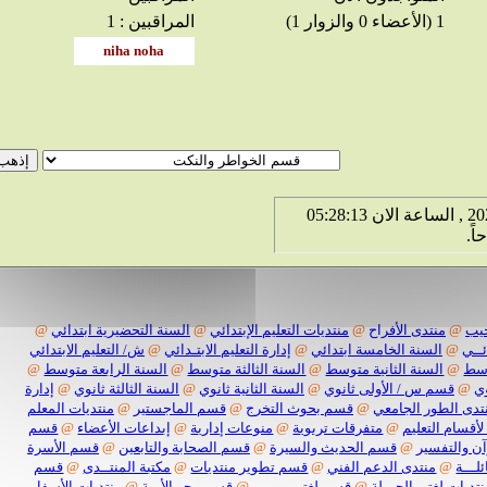
1 (الأعضاء 0 والزوار 1)
المراقبين : 1
الخميس 6 من اغسطس 2026 , الساعة الان 05:28:14
@
منتدى الأفراح
@
منتديات التعليم الإبتدائي
@
السنة التحضيرية ابتدائي
@
@
السنة الخامسة ابتدائي
@
إدارة التعليم الابتـدائي
@
ش/ التعليم الابتدائي
@
السنة الثانية متوسط
@
السنة الثالثة متوسط
@
السنة الرابعة متوسط
@
قسم س / الأولى ثانوي
@
السنة الثانية ثانوي
@
السنة الثالثة ثانوي
@
إدارة
 الطور الجامعي
@
قسم بحوث التخرج
@
قسم الماجستير
@
منتديات المعلم
سام التعليم
@
متفرقات تربوية
@
منوعات إدارية
@
إبداعات الأعضاء
@
قسم
التفسير
@
قسم الحديث والسيرة
@
قسم الصحابة والتابعين
@
قسم الأسرة
ة
@
منتدى الدعم الفني
@
قسم تطوير منتديات
@
مكتبة المنتــدى
@
قسم
ات لغتي الجميلة
@
قسم لغتـــــــــي
@
قسم محو الأمية
@
منتديات الأسفار