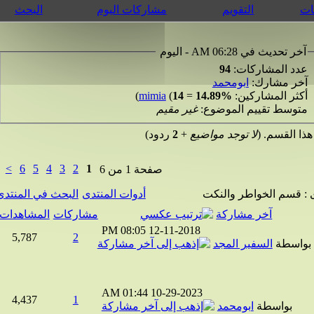
التقويم
مشاركات اليوم
البحث
 تحديث في 06:28 AM - اليوم
د المشاركات:
94
ر مشارك:
ابومحمد
ثر المشاركين:
14.89%
=
14
(
mimia
)
وسط تقييم الموضوع:
غير مقيم
لقسم. (
لا توجد مواضيع
+
2
ردود)
>
6
5
4
3
2
1
صفحة 1 من 6
قسم الخواطر والنكت
أدوات المنتدى
البحث في المنتدى
آخر مشاركة
مشاركات
المشاهدات
08:05 PM
12-11-2018
5,787
2
اسطة
السفير المجد
01:44 AM
10-29-2023
4,437
1
بواسطة
ابومحمد