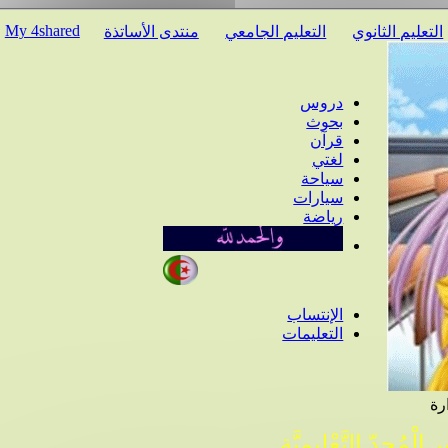
My 4shared
عليم الثانوي
التعليم الجامعي
منتدى الأساتذة
دروس
بحوث
قرآن
لغتي
سياحة
سيارات
رياضة
الإنتساب
التعليمات
ْمُجِدّ التَّعْلِيمِيَّة