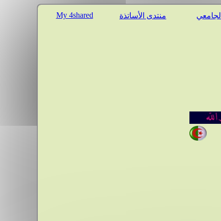
My 4shared
الجامعي
منتدى الأساتذة