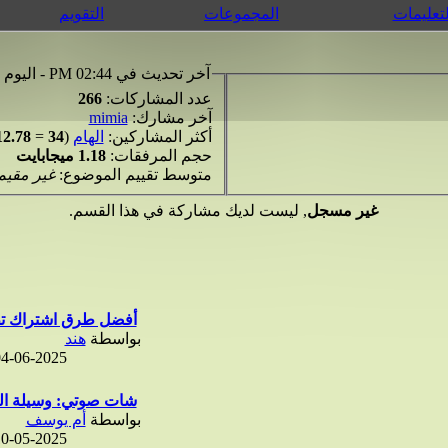
لتعليمات
المجموعات
التقويم
آخر تحديث في 02:44 PM - اليوم
عدد المشاركات:
266
آخر مشارك:
mimia
أكثر المشاركين:
الهام
(
34
=
12.78%
حجم المرفقات:
1.18 ميجابايت
متوسط تقييم الموضوع:
غير مقيم
غير مسجل
, ليست لديك مشاركة في هذا القسم.
أفضل طرق اشتراك تط
بواسطة
هند
4-06-2025
شات صوتي: وسيلة الت
بواسطة
أم يوسف
0-05-2025