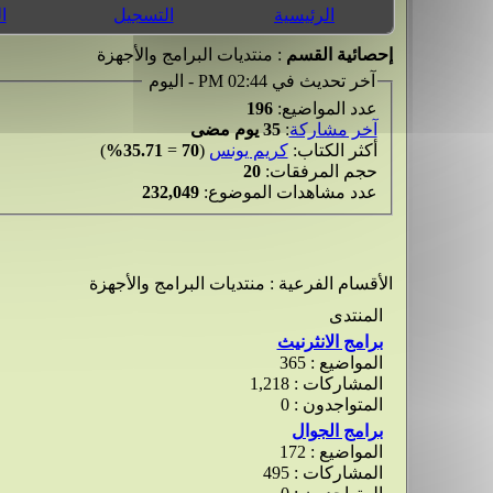
الرئيسية
التسجيل
ا
إحصائية القسم
: منتديات البرامج والأجهزة
آخر تحديث في 02:44 PM - اليوم
عدد المواضيع:
196
آخر مشاركة
:
35 يوم مضى
أكثر الكتاب:
كريم يونس
(
70
=
35.71%
)
حجم المرفقات:
20
عدد مشاهدات الموضوع:
232,049
الأقسام الفرعية
: منتديات البرامج والأجهزة
المنتدى
برامج الانثرنيث
المواضيع : 365
المشاركات : 1,218
المتواجدون : 0
برامج الجوال
المواضيع : 172
المشاركات : 495