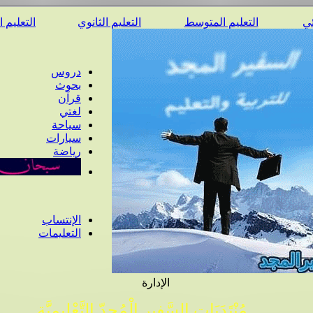
ئي
التعليم المتوسط
التعليم الثانوي
التعليم 
دروس
بحوث
قرآن
لغتي
سياحة
سيارات
رياضة
الإنتساب
التعليمات
الإدارة
مُنْتَدَيَات السَّفِير الْمُجِدّ التَّعْلِيمِيَّة