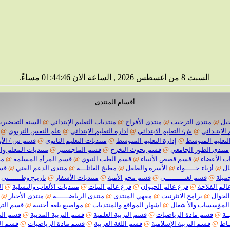
السبت 8 من اغسطس 2026 , الساعة الان 01:44:47 مساءً.
أقسام المنتدى
يل
@
منتدى الترحيب
@
منتدى الأفراح
@
منتديات التعليم الإبتدائي
@
السنة التحضيرية
 الابتـدائي
@
ش/ التعليم الابتدائي
@
ادارة التعليم الابتدائي
@
علم النفس التربوي
@
لتعليم المتوسط
@
إدارة التعليم المتوسط
@
منتديات التعليم الثانوي
@
قسم س / الأو
منتدى الطور الجامعي
@
قسم بحوث التخرج
@
قسم الماجستير
@
منتديات المعلم وا
ت الأعضاء
@
قسم قصص الأنبياء
@
قسم الطب النبوي
@
قسم المرأة المسلمة
@
من
ال
@
أزياء حـــــواء
@
الأسرة والطفل
@
مطبخ العائلـــة
@
منتدى الدعم الفني
@
قسم
ميلة
@
قسم لغتـــــــــي
@
قسم محو الأمية
@
منتديات الأسفار
@
تاريـخ وطــــــني
الم الفلاحة
@
فرع عالم الحيوان
@
فرع عالم النبات
@
منتديات الألعاب والتسلية
@
ا
الجوال
@
برامج الانثرنيث
@
مقهي المنتدى
@
منتدى الرياضــــــة
@
منتدى الأخبار
@
المؤسسات والأ شغال
@
اشهار المواقع والمنتديات
@
مواضيع بلغة أجنبية
@
قسم الترب
ـة
@
قسم مادة الرياضيات
@
قسم التربية العلمية
@
قسم التربية المدنية
@
قسم التر
ـاط
@
قسم التربية الإسلامية
@
قسم اللغة العربية
@
قسم مادة الرياضيات
@
قسم الت