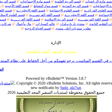
سم مادة الرياضيات
@
قسم التربية العلمية
@
قسم مادة الإجتماعيات
@
قسم التربية 
 الإجتماعيات
@
قسم التربية المدنية
@
قسم مواد النشاط
@
قسم اللغة الأجنبية
@
م
م العلوم الفزيائيــة
@
قسم العلوم الإجتماعية
@
قسم اللغة الإنجليزيــة
@
قسم اللغة
لإجتماعية
@
قسم اللغة الإنجليزيـــة
@
قسم اللغة الفرنســــية
@
قسم العلوم الإسلام
قسم اللغة الفرنســــية
@
قسم التربية الإسلامية
@
قسم اللغة العربــــــية
@
قسم م
ت التعليم الثانوي
@
منتدى تاريخ وبلدان
@
عالم السيارات
@
مال وأعمال
@
شركات 
تطوير منتديات أحلى منتدى
@
قسم الحياة الزوجية
@
الإدارة
منتديات السفير المجد التعليمية
م جميع إخوانناوأخواتناالأعضاءأننا لا نقبل أي موضوع حول ما يسمى تفسير الأحلام أو مواضيع السحر والشعودة 
ي القسم المناسب. نرجو تفهمكم من أجل الحفاظ على نظام المنتدى -ا
اتص
Powered by vBulletin™ Version 3.8.7
Copyright © 2026 vBulletin Solutions, Inc. All rights reserve
new notificatio by
9adq_ala7sas
جميع الحقوق محفوظة لمنتديات السفير المجد التعليمية 2026