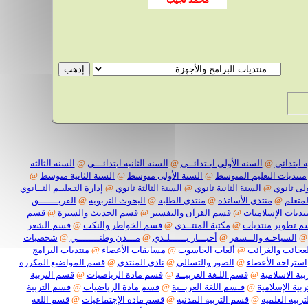
 ابتدائي
@
السنة الأولى ابـتدائــي
@
السنة الثانية ابتدائـــي
@
السنة الثالثة
منتديات التعليم المتوسط
@
السنة الأولى متوسط
@
السنة الثانية متوسط
@
لى ثانوي
@
السنة الثانية ثانوي
@
السنة الثالثة ثانوي
@
إدارة التـعليـم الثــانوي
لمتعلم
@
منتدى الأساتذة
@
منتدى الطلبة
@
البحوث التربوية
@
الفريـــــــق
تديات الإسلاميات
@
قسم القرآن والتفسير
@
قسم الحديث والسيرة
@
قسم
 تطوير منتديات
@
مكتبة المنتــدى
@
قسم الخواطر والنكت
@
قسم الشعر
@
السياحـة والــسفر
@
أخبـــار بــــــلـدي
@
مـــدن وطنــــــــي
@
شخصيات
لعجائب والغرائب
@
ألعاب الحاسوب
@
مسابقات الأعضاء
@
منتديات البرامج
استراحة الأعضاء
@
الصور والتسالي
@
نادي المنتدى
@
قسم المواضيع المكررة
ية الاسلامية
@
قسم اللـغة العربيــة
@
قسم مادة الرياضيات
@
قسم التربية
بية الإسلامية
@
قـسم اللغة العربــية
@
قسم مادة الرياضيات
@
قسم التربية
ربية العلمية
@
قسم التربية المدنية
@
قسم مادة الإجتماعيات
@
قسم اللغة