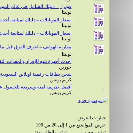
فونزل – دليلك الشامل في عالم الموب
لوليتا
اسعار الموبايلات – دليلك لمتابعة أح
لوليتا
اسعار الموبايلات – دليلك لمتابعة أح
لوليتا
مقارنة الهواتف – اعرف الفرق قبل ما
لوليتا
أحدث أجهزة تتبع للإفراد والمعدات الثق
حورين
شحن بطاقات رقمية اونلاين السعودية:
كريم يونس
أفضل طريقة آمنة وسريعة للحصول عل
كريم يونس
خيارات العرض
عرض المواضيع من 1 إلى 20 من 196
ترتيب حسب
ترتيب الطلب
منذ