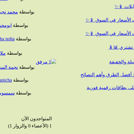
ايلات 📱✨
بواسطة
محمد نجي
دث الأسعار في السوق 📱✨
بواسطة
ابومحم
دث الأسعار في السوق 📱✨
بواسطة
iha noha
 تشتري 📊📱
بواسطة
ملا
يلة والخفيفة
بواسطة
نجمة المن
 أفضل الطرق وأهم النصائح
بواسطة
anicha
ى بطاقات رقمية فورية
بواسطة
سمسوم
المتواجدون الآن
1 (الأعضاء 0 والزوار 1)