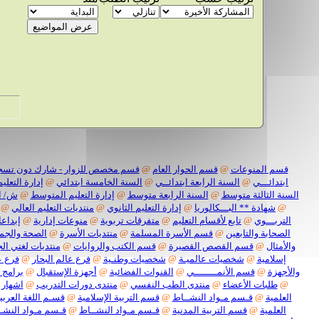
قسم المنوعات
@
قسم الحوار العام
@
قسم مخصص للزوار - شارك دون تسج
ابتدائـــي
@
السنة الرابعة ابتدائــي
@
السنة الخامسة ابتدائي
@
إدارة التعليم
السنة الثالثة متوسط
@
السنة الرابعة متوسط
@
إدارة التعليم المتوسط
@
ش/ ا
@
شهادة ** البـــكالوريا
@
إدارة التعليم الثانوي
@
منتديات التعليم العالي
@
التربـــوي
@
تابع لأقسام التعليم
@
متفرقات تربوية
@
منوعات إدارية
@
إبداعا
الصحابة والتابعين
@
قسم الأسرة المسلمة
@
منتديات الأسرة
@
الصحة والجم
والأمثال
@
قسم القصص القصيرة
@
قسم الكتب والروايات
@
منتديات لغتي الج
إسلامية
@
شخصيات عالميـة
@
شخصيات وطنـية
@
فرع عالم البحار
@
فرع ع
والأجهزة
@
قسم الأنمــــــــي
@
القنوات الفضائية
@
أجهزة الإستقبال
@
برامج 
@
طلبات الأعضاء
@
منتدى الطب النفسي
@
منتدى دورات التدريب
@
اشهار 
العلمية
@
قـسم مـواد النشــاط
@
قسم التربية الإسلامية
@
قسـم اللغة العربيـ
العلمية
@
قسم التربية المدنية
@
قـسم مـواد النشــاط
@
قـسم مـواد النشـ