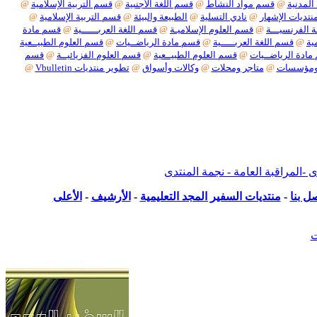
المدنية
@
قسم مواد النشاط
@
قسم اللغة الأجنبية
@
قسم التربية الإسلامية
@
نتديات الإشهار
@
نادي التسلية
@
الطبيعة والبيئة
@
قسم التربية الإسلامية
@
 الفرنسيـــة
@
قسم العلوم الإسلاميـة
@
قسم اللغة العربــــــية
@
قسم مادة
ية
@
قسم اللغة العربـــــية
@
قسم مادة الرياضــيات
@
قسم العلوم الطبيــعية
ادة الرياضــيات
@
قسم العلوم الطبيــعية
@
قسم العلوم الفزيائيــة
@
قسم
ومؤسسات
@
متاجر ومحلات
@
وكالات وأسواق
@
تطوير منتديات Vbulletin
@
بكل أنواعها
لمراقبة العامة - نجمة المنتدى
ل بنا
-
منتديات السفير المجد التعليمية
-
الأرشيف
-
الأعلى