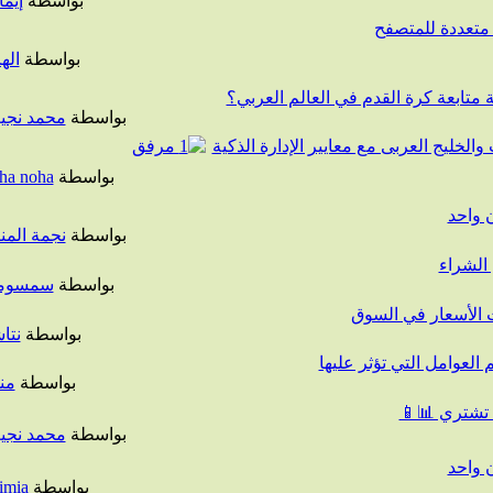
بواسطة
إيما
بواسطة
اله
متابعة كرة القدم في العالم العربي؟
بواسطة
محمد نجي
الخليج العربى مع معايير الإدارة الذكية
بواسطة
iha noha
 واحد
بواسطة
نجمة المن
الشراء
بواسطة
سمسوم
ث الأسعار في السوق
بواسطة
نتا
العوامل التي تؤثر عليها
بواسطة
من
 تشتري 📊📱
بواسطة
محمد نجي
 واحد
بواسطة
imia