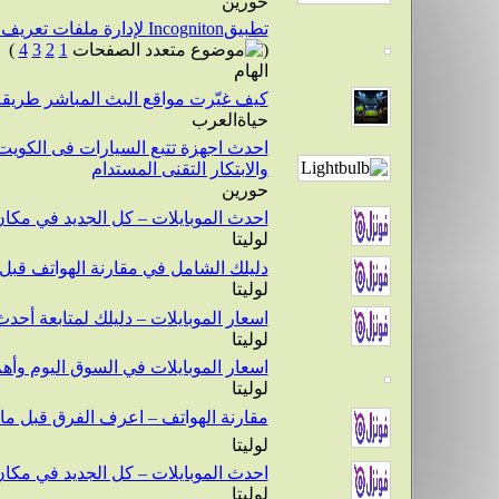
حورين
تطبيقIncogniton لإدارة ملفات تعريف متعددة للمتصفح
)
4
3
2
1
(
الهام
كيف غيّرت مواقع البث المباشر طريقة 
حياةالعرب
احدث اجهزة تتبع السيارات فى الكويت و
والابتكار التقنى المستدام
حورين
احدث الموبايلات – كل الجديد في مكان
لوليتا
دليلك الشامل في مقارنة الهواتف قبل 
لوليتا
اسعار الموبايلات – دليلك لمتابعة أحد
لوليتا
اسعار الموبايلات في السوق اليوم وأهم 
لوليتا
مقارنة الهواتف – اعرف الفرق قبل ما
لوليتا
احدث الموبايلات – كل الجديد في مكان
لوليتا