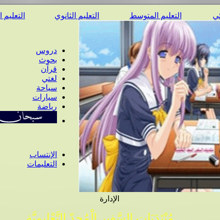
ئي
التعليم المتوسط
التعليم الثانوي
التعليم 
دروس
بحوث
قرآن
لغتي
سياحة
سيارات
رياضة
الإنتساب
التعليمات
الإدارة
مُنْتَدَيَات السَّفِير الْمُجِدّ التَّعْلِيمِيَّة