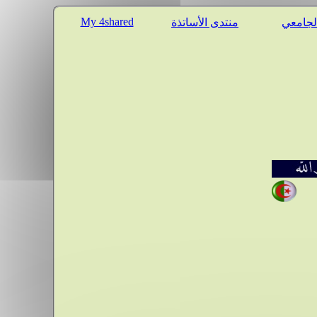
My 4shared
الجامعي
منتدى الأساتذة