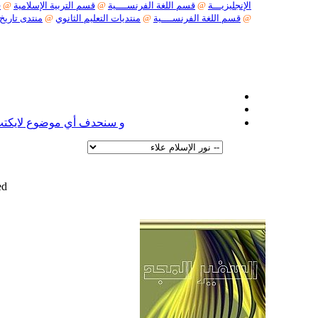
الإنجليزيـــة
@
قسم اللغة الفرنســــية
@
قسم التربية الإسلامية
@
ق
@
قسم اللغة الفرنســــية
@
منتديات التعليم الثانوي
@
منتدى تاريخ
نعل
و سنحدف أي موضوع لايكتب ف
d.