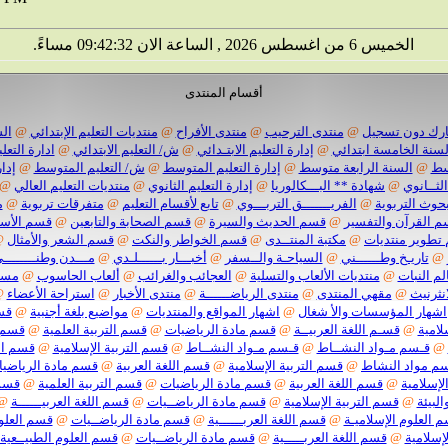
الخميس 6 من اغسطس 2026 , الساعة الان 09:42:33 مساءً.
أقسام المنتدى
رك دون تسجيل
@
منتدى الترحيب
@
منتدى الأفراح
@
منتديات التعليم الإبتدائي
@
الس
لسنة الخامسة ابتدائي
@
إدارة التعليم الابتـدائي
@
ش/ التعليم الابتدائي
@
ادارة التعلي
وسط
@
السنة الرابعة متوسط
@
إدارة التعليم المتوسط
@
ش/ التعليم المتوسط
@
إدا
الثــانوي
@
شهادة ** البـــكالوريا
@
إدارة التعليم الثانوي
@
منتديات التعليم العالي
@
بحوث التربوية
@
الفريـــــــق التربـــوي
@
تابع لأقسام التعليم
@
متفرقات تربوية
@
م
 القرآن والتفسير
@
قسم الحديث والسيرة
@
قسم الصحابة والتابعين
@
قسم الأسر
تطوير منتديات
@
مكتبة المنتــدى
@
قسم الخواطر والنكت
@
قسم الشعر والأمثال
@
@
تاريـخ وطــــــني
@
السياحـة والــسفر
@
أخبـــار بــــــلـدي
@
مـــدن وطنــــــــ
لم النبات
@
منتديات الألعاب والتسلية
@
العجائب والغرائب
@
ألعاب الحاسوب
@
مسا
انثرنيث
@
مقهي المنتدى
@
منتدى الرياضــــــة
@
منتدى الأخبار
@
استراحة الأعضاء
@
اشهار المؤسسات والأ شغال
@
اشهار المواقع والمنتديات
@
مواضيع بلغة أجنبية
@
قسم
لامية
@
قسـم اللغة العربيــة
@
قسم مادة الرياضيات
@
قسم التربية العلمية
@
قسم ا
@
قـسم مـواد النشــاط
@
قـسم مـواد النشــاط
@
قسم التربية الإسلامية
@
قسم الل
م مواد النشاط
@
قسم التربية الإسلامية
@
قسم اللغة العربية
@
قسم مادة الرياضي
لإسلامية
@
قسم اللغة العربية
@
قسم مادة الرياضيات
@
قسم التربية العلمية
@
قسم 
البيئة
@
قسم التربية الإسلامية
@
قسم مادة الرياضــيات
@
قسم اللغة العربيــــــة
@
 العلوم الإسلاميـة
@
قسم اللغة العربــــــية
@
قسم مادة الرياضــيات
@
قسم العلوم
إسلامية
@
قسم اللغة العربـــــية
@
قسم مادة الرياضــيات
@
قسم العلوم الطبيــعية