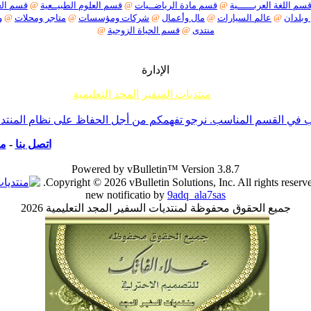
سم اللغة العربــــــية
@
قسم مادة الرياضــيات
@
قسم العلوم الطبيــعية
@
قسم العل
 وبلدان
@
عالم السيارات
@
مال وأعمال
@
شركات ومؤسسات
@
متاجر ومحلات
@
و
منتدى
@
قسم الحياة الزوجية
@
الإدارة
منتديات السفير المجد التعليمية
م جميع إخوانناوأخواتناالأعضاءأننا لا نقبل أي موضوع حول ما يسمى تفسير الأحلام أو مواضيع السحر والشعودة 
ي القسم المناسب. نرجو تفهمكم من أجل الحفاظ على نظام المنتدى -ا
اتصل بنا
-
من
Powered by vBulletin™ Version 3.8.7
Copyright © 2026 vBulletin Solutions, Inc. All rights reserve
new notificatio by
9adq_ala7sas
جميع الحقوق محفوظة لمنتديات السفير المجد التعليمية 2026