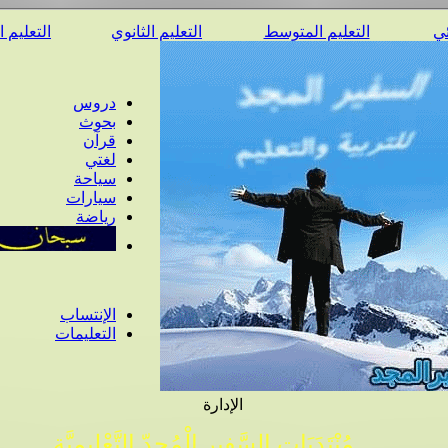
ئي
التعليم المتوسط
التعليم الثانوي
التعليم 
دروس
بحوث
قرآن
لغتي
سياحة
سيارات
رياضة
الإنتساب
التعليمات
الإدارة
مُنْتَدَيَات السَّفِير الْمُجِدّ التَّعْلِيمِيَّة