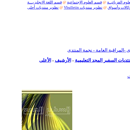
وم الفزيائيــة
@
قسم العلوم الإجتماعية
@
قسم اللغة الإنجليزيـــة
كالات وأسواق
@
تطوير منتديات Vbulletin
@
تطوير منتديات أحلى
بكل أنواعها
لمراقبة العامة - نجمة المنتدى
تديات السفير المجد التعليمية
-
الأرشيف
-
الأعلى