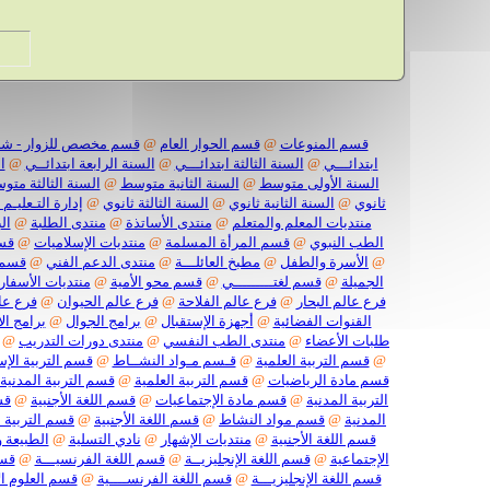
قسم المنوعات
@
قسم الحوار العام
@
قسم مخصص للزوار - شا
ابتدائـــي
@
السنة الثالثة ابتدائـــي
@
السنة الرابعة ابتدائــي
@
ا
السنة الأولى متوسط
@
السنة الثانية متوسط
@
السنة الثالثة مت
ثانوي
@
السنة الثانية ثانوي
@
السنة الثالثة ثانوي
@
إدارة التـعليـم 
منتديات المعلم والمتعلم
@
منتدى الأساتذة
@
منتدى الطلبة
@
ال
الطب النبوي
@
قسم المرأة المسلمة
@
منتديات الإسلاميات
@
قسم
@
الأسرة والطفل
@
مطبخ العائلـــة
@
منتدى الدعم الفني
@
قسم 
الجميلة
@
قسم لغتـــــــــي
@
قسم محو الأمية
@
منتديات الأسفار
فرع عالم البحار
@
فرع عالم الفلاحة
@
فرع عالم الحيوان
@
فرع عا
القنوات الفضائية
@
أجهزة الإستقبال
@
برامج الجوال
@
برامج ال
طلبات الأعضاء
@
منتدى الطب النفسي
@
منتدى دورات التدريب
@
@
قسم التربية العلمية
@
قـسم مـواد النشــاط
@
قسم التربية الإس
قسم مادة الرياضيات
@
قسم التربية العلمية
@
قسم التربية المدنية
التربية المدنية
@
قسم مادة الإجتماعيات
@
قسم اللغة الأجنبية
@
قس
المدنية
@
قسم مواد النشاط
@
قسم اللغة الأجنبية
@
قسم التربية ا
قسم اللغة الأجنبية
@
منتديات الإشهار
@
نادي التسلية
@
الطبيعة و
الإجتماعية
@
قسم اللغة الإنجليزيــة
@
قسم اللغة الفرنسيـــة
@
قسم
قسم اللغة الإنجليزيـــة
@
قسم اللغة الفرنســــية
@
قسم العلوم ال