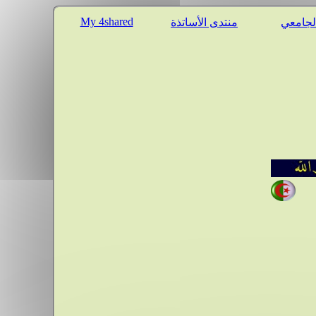
My 4shared
الجامعي
منتدى الأساتذة