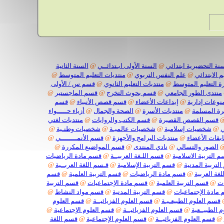
نة التحضيرية ابتدائي
@
السنة الأولى ابـتدائــي
@
السنة الثانية
م الابتدائي
@
علم النفس التربوي
@
منتديات التعليم المتوسط
@
رة التعليم المتوسط
@
منتديات التعليم الثانوي
@
قسم س / الأولى
منتدى الطور الجامعي
@
قسم بحوث التخرج
@
قسم الماجستير
@
نوعات إدارية
@
إبداعات الأعضاء
@
قسم قصص الأنبياء
@
قسم
ة المسلمة
@
منتديات الأسرة
@
الصحة والجمال
@
أزياء حـــــواء
قسم القصص القصيرة
@
قسم الكتب والروايات
@
منتديات لغتي
ي
@
شخصيات إسلامية
@
شخصيات عالميـة
@
شخصيات وطنـية
@
بقات الأعضاء
@
منتديات البرامج والأجهزة
@
قسم الأنمــــــــي
@
الصور والتسالي
@
نادي المنتدى
@
قسم المواضيع المكررة
@
 التربية الاسلامية
@
قسم اللـغة العربيــة
@
قسم مادة الرياضيات
لتربية المدنية
@
قسم التربية الإسلامية
@
قـسم اللغة العربــية
@
غة العربية
@
قسم مادة الرياضيات
@
قسم التربية العلمية
@
قسم
ات
@
قسم التربية العلمية
@
قسم مادة الإجتماعيات
@
قسم التربية
مادة الإجتماعيات
@
قسم التربية المدنية
@
قسم مواد النشاط
@
قسم العلوم الطبيعـيـة
@
قسم العلوم الفزيائيــة
@
قسم العلوم
 الطبيــعية
@
قسم العلوم الفزيائيــة
@
قسم العلوم الإجتماعية
@
@
قسم العلوم الفزيائيــة
@
قسم العلوم الإجتماعية
@
قسم اللغة