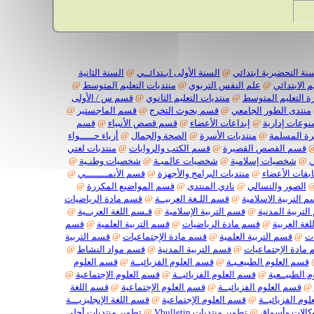
نة التحضيرية ابتدائي
@
السنة الأولى ابـتدائــي
@
السنة الثانية
م الابتدائي
@
علم النفس التربوي
@
منتديات التعليم المتوسط
@
رة التعليم المتوسط
@
منتديات التعليم الثانوي
@
قسم س / الأولى
منتدى الطور الجامعي
@
قسم بحوث التخرج
@
قسم الماجستير
@
نوعات إدارية
@
إبداعات الأعضاء
@
قسم قصص الأنبياء
@
قسم
ة المسلمة
@
منتديات الأسرة
@
الصحة والجمال
@
أزياء حـــــواء
قسم القصص القصيرة
@
قسم الكتب والروايات
@
منتديات لغتي
ي
@
شخصيات إسلامية
@
شخصيات عالميـة
@
شخصيات وطنـية
@
بقات الأعضاء
@
منتديات البرامج والأجهزة
@
قسم الأنمــــــــي
@
الصور والتسالي
@
نادي المنتدى
@
قسم المواضيع المكررة
@
 التربية الاسلامية
@
قسم اللـغة العربيــة
@
قسم مادة الرياضيات
لتربية المدنية
@
قسم التربية الإسلامية
@
قـسم اللغة العربــية
@
غة العربية
@
قسم مادة الرياضيات
@
قسم التربية العلمية
@
قسم
ات
@
قسم التربية العلمية
@
قسم مادة الإجتماعيات
@
قسم التربية
مادة الإجتماعيات
@
قسم التربية المدنية
@
قسم مواد النشاط
@
قسم العلوم الطبيعـيـة
@
قسم العلوم الفزيائيــة
@
قسم العلوم
 الطبيــعية
@
قسم العلوم الفزيائيــة
@
قسم العلوم الإجتماعية
@
@
قسم العلوم الفزيائيــة
@
قسم العلوم الإجتماعية
@
قسم اللغة
وم الفزيائيــة
@
قسم العلوم الإجتماعية
@
قسم اللغة الإنجليزيـــة
كالات وأسواق
@
تطوير منتديات Vbulletin
@
تطوير منتديات أحلى