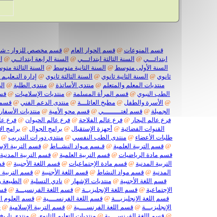
قسم المنوعات
@
قسم الحوار العام
@
قسم مخصص للزوار - شا
ابتدائـــي
@
السنة الثالثة ابتدائـــي
@
السنة الرابعة ابتدائــي
@
ا
السنة الأولى متوسط
@
السنة الثانية متوسط
@
السنة الثالثة مت
ثانوي
@
السنة الثانية ثانوي
@
السنة الثالثة ثانوي
@
إدارة التـعليـم 
منتديات المعلم والمتعلم
@
منتدى الأساتذة
@
منتدى الطلبة
@
ال
الطب النبوي
@
قسم المرأة المسلمة
@
منتديات الإسلاميات
@
قسم
@
الأسرة والطفل
@
مطبخ العائلـــة
@
منتدى الدعم الفني
@
قسم 
الجميلة
@
قسم لغتـــــــــي
@
قسم محو الأمية
@
منتديات الأسفار
فرع عالم البحار
@
فرع عالم الفلاحة
@
فرع عالم الحيوان
@
فرع عا
القنوات الفضائية
@
أجهزة الإستقبال
@
برامج الجوال
@
برامج ال
طلبات الأعضاء
@
منتدى الطب النفسي
@
منتدى دورات التدريب
@
@
قسم التربية العلمية
@
قـسم مـواد النشــاط
@
قسم التربية الإس
قسم مادة الرياضيات
@
قسم التربية العلمية
@
قسم التربية المدنية
التربية المدنية
@
قسم مادة الإجتماعيات
@
قسم اللغة الأجنبية
@
قس
المدنية
@
قسم مواد النشاط
@
قسم اللغة الأجنبية
@
قسم التربية ا
قسم اللغة الأجنبية
@
منتديات الإشهار
@
نادي التسلية
@
الطبيعة و
الإجتماعية
@
قسم اللغة الإنجليزيــة
@
قسم اللغة الفرنسيـــة
@
قسم
قسم اللغة الإنجليزيـــة
@
قسم اللغة الفرنســــية
@
قسم العلوم ال
الإنجليزيـــة
@
قسم اللغة الفرنســــية
@
قسم التربية الإسلامية
@
ق
@
قسم اللغة الفرنســــية
@
منتديات التعليم الثانوي
@
منتدى تاريخ