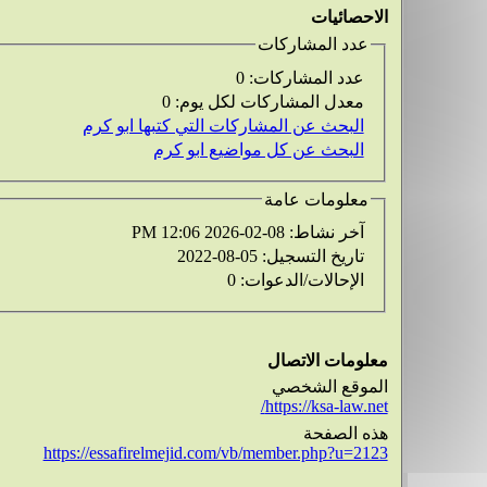
الاحصائيات
عدد المشاركات
عدد المشاركات:
0
معدل المشاركات لكل يوم:
0
البحث عن المشاركات التي كتبها ابو كرم
البحث عن كل مواضيع ابو كرم
معلومات عامة
آخر نشاط:
08-02-2026
12:06 PM
تاريخ التسجيل:
05-08-2022
الإحالات/الدعوات:
0
معلومات الاتصال
الموقع الشخصي
https://ksa-law.net/
هذه الصفحة
https://essafirelmejid.com/vb/member.php?u=2123