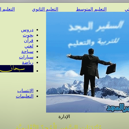
ئي
التعليم المتوسط
التعليم الثانوي
التعليم 
دروس
بحوث
قرآن
لغتي
سياحة
سيارات
رياضة
الإنتساب
التعليمات
الإدارة
مُنْتَدَيَات السَّفِير الْمُجِدّ التَّعْلِيمِيَّة