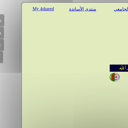
My 4shared
الجامعي
منتدى الأساتذة