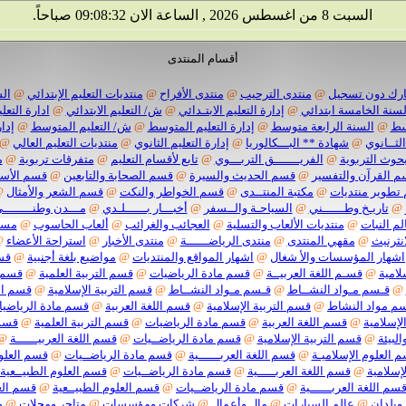
السبت 8 من اغسطس 2026 , الساعة الان 09:08:33 صباحاً.
أقسام المنتدى
رك دون تسجيل
@
منتدى الترحيب
@
منتدى الأفراح
@
منتديات التعليم الإبتدائي
@
الس
لسنة الخامسة ابتدائي
@
إدارة التعليم الابتـدائي
@
ش/ التعليم الابتدائي
@
ادارة التعلي
وسط
@
السنة الرابعة متوسط
@
إدارة التعليم المتوسط
@
ش/ التعليم المتوسط
@
إدا
الثــانوي
@
شهادة ** البـــكالوريا
@
إدارة التعليم الثانوي
@
منتديات التعليم العالي
@
بحوث التربوية
@
الفريـــــــق التربـــوي
@
تابع لأقسام التعليم
@
متفرقات تربوية
@
م
 القرآن والتفسير
@
قسم الحديث والسيرة
@
قسم الصحابة والتابعين
@
قسم الأسر
تطوير منتديات
@
مكتبة المنتــدى
@
قسم الخواطر والنكت
@
قسم الشعر والأمثال
@
@
تاريـخ وطــــــني
@
السياحـة والــسفر
@
أخبـــار بــــــلـدي
@
مـــدن وطنــــــــ
لم النبات
@
منتديات الألعاب والتسلية
@
العجائب والغرائب
@
ألعاب الحاسوب
@
مسا
انثرنيث
@
مقهي المنتدى
@
منتدى الرياضــــــة
@
منتدى الأخبار
@
استراحة الأعضاء
@
اشهار المؤسسات والأ شغال
@
اشهار المواقع والمنتديات
@
مواضيع بلغة أجنبية
@
قسم
لامية
@
قسـم اللغة العربيــة
@
قسم مادة الرياضيات
@
قسم التربية العلمية
@
قسم ا
@
قـسم مـواد النشــاط
@
قـسم مـواد النشــاط
@
قسم التربية الإسلامية
@
قسم الل
م مواد النشاط
@
قسم التربية الإسلامية
@
قسم اللغة العربية
@
قسم مادة الرياضي
لإسلامية
@
قسم اللغة العربية
@
قسم مادة الرياضيات
@
قسم التربية العلمية
@
قسم 
البيئة
@
قسم التربية الإسلامية
@
قسم مادة الرياضــيات
@
قسم اللغة العربيــــــة
@
 العلوم الإسلاميـة
@
قسم اللغة العربــــــية
@
قسم مادة الرياضــيات
@
قسم العلوم
إسلامية
@
قسم اللغة العربـــــية
@
قسم مادة الرياضــيات
@
قسم العلوم الطبيــعية
سم اللغة العربــــــية
@
قسم مادة الرياضــيات
@
قسم العلوم الطبيــعية
@
قسم العل
 وبلدان
@
عالم السيارات
@
مال وأعمال
@
شركات ومؤسسات
@
متاجر ومحلات
@
و