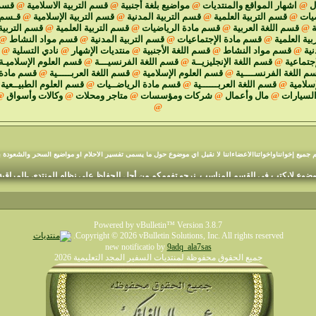
ل
@
اشهار المواقع والمنتديات
@
مواضيع بلغة أجنبية
@
قسم التربية الاسلامية
@
قسم 
يات
@
قسم التربية العلمية
@
قسم التربية المدنية
@
قسم التربية الإسلامية
@
قـسم ا
ة
@
قسم اللغة العربية
@
قسم مادة الرياضيات
@
قسم التربية العلمية
@
قسم التربية
ية العلمية
@
قسم مادة الإجتماعيات
@
قسم التربية المدنية
@
قسم مواد النشاط
@
نية
@
قسم مواد النشاط
@
قسم اللغة الأجنبية
@
منتديات الإشهار
@
نادي التسلية
@
جتماعية
@
قسم اللغة الإنجليزيــة
@
قسم اللغة الفرنسيـــة
@
قسم العلوم الإسلاميـة
م اللغة الفرنســــية
@
قسم العلوم الإسلامية
@
قسم اللغة العربـــــية
@
قسم مادة 
إسلامية
@
قسم اللغة العربــــــية
@
قسم مادة الرياضــيات
@
قسم العلوم الطبيــعية
السيارات
@
مال وأعمال
@
شركات ومؤسسات
@
متاجر ومحلات
@
وكالات وأسواق
@
@
منتديات السفير المجد التعليمية
م جميع إخوانناوأخواتناالأعضاءأننا لا نقبل أي موضوع حول ما يسمى تفسير الأحلام أو مواضيع السحر والشعودة ب
وع لايكتب في القسم المناسب. نرجو تفهمكم من أجل الحفاظ على نظام المنتدى -المراقبة ا
Powered by vBulletin™ Version 3.8.7
Copyright © 2026 vBulletin Solutions, Inc. All rights reserved.
new notificatio by
9adq_ala7sas
جميع الحقوق محفوظة لمنتديات السفير المجد التعليمية 2026