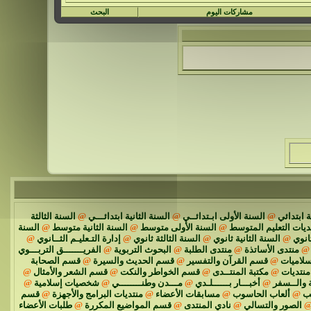
مشاركات اليوم
البحث
 ابتدائي
@
السنة الأولى ابـتدائــي
@
السنة الثانية ابتدائـــي
@
السنة الثالثة
ديات التعليم المتوسط
@
السنة الأولى متوسط
@
السنة الثانية متوسط
@
السنة
انوي
@
السنة الثانية ثانوي
@
السنة الثالثة ثانوي
@
إدارة التـعليـم الثــانوي
@
@
منتدى الأساتذة
@
منتدى الطلبة
@
البحوث التربوية
@
الفريـــــــق التربـــوي
سلاميات
@
قسم القرآن والتفسير
@
قسم الحديث والسيرة
@
قسم الصحابة
نتديات
@
مكتبة المنتــدى
@
قسم الخواطر والنكت
@
قسم الشعر والأمثال
@
 والــسفر
@
أخبـــار بــــــلـدي
@
مـــدن وطنــــــــي
@
شخصيات إسلامية
@
ئب
@
ألعاب الحاسوب
@
مسابقات الأعضاء
@
منتديات البرامج والأجهزة
@
قسم
الصور والتسالي
@
نادي المنتدى
@
قسم المواضيع المكررة
@
طلبات الأعضاء