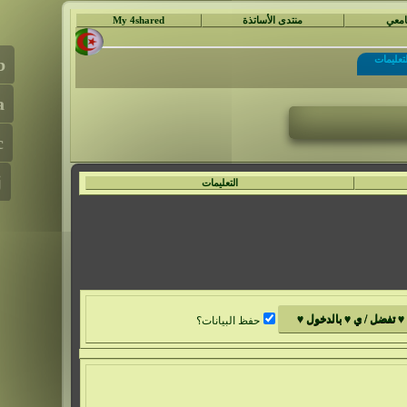
جامعي
منتدى الأساتذة
My 4shared
لتعليمات
التعليمات
حفظ البيانات؟