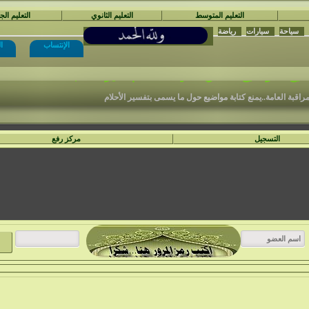
التعليم المتوسط
التعليم الثانوي
التعليم ال
سياحة
سيارات
رياضة
الإنتساب
ا
نْتَدَيَات السَّفِير الْمُجِدّ التَّعْلِيمِيَّة
ع المواضيع المكتوبة في الأ قسام الغير مناسبة .
مراقبة العامة..يمنع كتابة مواضيع حول ما يسمى بتفسير الأحلام
التسجيل
مركز رفع