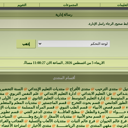
لتعليمات
المجموعات
التقويم
رسالة إدارية
ابط صحيح, الرجاء راسل
الإدارة
.
الاربعاء 5 من اغسطس 2026 , الساعة الان 11:08:28 مساءً.
أقسام المنتدى
يل
@
منتدى الترحيب
@
منتدى الأفراح
@
منتديات التعليم الإبتدائي
@
السنة التحضيرية
ابتـدائي
@
ش/ التعليم الابتدائي
@
ادارة التعليم الابتدائي
@
علم النفس التربوي
@
منت
يم المتوسط
@
إدارة التعليم المتوسط
@
منتديات التعليم الثانوي
@
قسم س / الأولى ث
الطور الجامعي
@
قسم بحوث التخرج
@
قسم الماجستير
@
منتديات المعلم والمتعلم
ء
@
قسم قصص الأنبياء
@
قسم الطب النبوي
@
قسم المرأة المسلمة
@
منتديات الإ
 حـــــواء
@
الأسرة والطفل
@
مطبخ العائلـــة
@
منتدى الدعم الفني
@
قسم تطوير م
 لغتـــــــــي
@
قسم محو الأمية
@
منتديات الأسفار
@
تاريـخ وطــــــني
@
السياحـة
فرع عالم الحيوان
@
فرع عالم النبات
@
منتديات الألعاب والتسلية
@
العجائب والغرا
انثرنيث
@
مقهي المنتدى
@
منتدى الرياضــــــة
@
منتدى الأخبار
@
استراحة الأعضاء
@