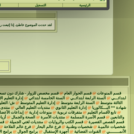
الرئيسية
التسجيل
ا
لقد حددت الموضوع خاطئ. إذا إتبعت ر
قسم المنوعات
@
قسم الحوار العام
@
قسم مخصص للزوار - شارك دون تسج
ابتدائـــي
@
السنة الرابعة ابتدائــي
@
السنة الخامسة ابتدائي
@
إدارة التعليم ال
الثالثة متوسط
@
السنة الرابعة متوسط
@
إدارة التعليم المتوسط
@
ش/ التعل
شهادة ** البـــكالوريا
@
إدارة التعليم الثانوي
@
منتديات التعليم العالي
@
منتدى 
@
تابع لأقسام التعليم
@
متفرقات تربوية
@
منوعات إدارية
@
إبداعات الأعضا
والتابعين
@
قسم الأسرة المسلمة
@
منتديات الأسرة
@
الصحة والجمال
@
أزياء
قسم القصص القصيرة
@
قسم الكتب والروايات
@
منتديات لغتي الجميلة
@
قسم
شخصيات عالميـة
@
شخصيات وطنـية
@
فرع عالم البحار
@
فرع عالم الفلاحة
@
الأنمــــــــي
@
القنوات الفضائية
@
أجهزة الإستقبال
@
برامج الجوال
@
برامج ال