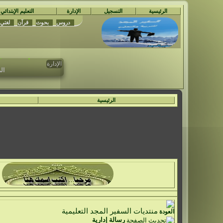
الرئيسية
التسجيل
الإدارة
التعليم الإبتدائي
دروس
بحوث
قرآن
لغتي
مُ
تم حدف جمي
الإدارة
ال
الرئيسية
منتديات السفير المجد التعليمية
رسالة إدارية