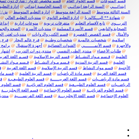
قسم المنوعات
@
قسم الحوار العام
@
قسم مخصص للزوار - شارك دون تسج
ابتدائـــي
@
السنة الرابعة ابتدائــي
@
السنة الخامسة ابتدائي
@
إدارة التعليم
السنة الثالثة متوسط
@
السنة الرابعة متوسط
@
إدارة التعليم المتوسط
@
ش/ ا
@
شهادة ** البـــكالوريا
@
إدارة التعليم الثانوي
@
منتديات التعليم العالي
@
التربـــوي
@
تابع لأقسام التعليم
@
متفرقات تربوية
@
منوعات إدارية
@
إبداعا
الصحابة والتابعين
@
قسم الأسرة المسلمة
@
منتديات الأسرة
@
الصحة والجم
والأمثال
@
قسم القصص القصيرة
@
قسم الكتب والروايات
@
منتديات لغتي الج
إسلامية
@
شخصيات عالميـة
@
شخصيات وطنـية
@
فرع عالم البحار
@
فرع ع
والأجهزة
@
قسم الأنمــــــــي
@
القنوات الفضائية
@
أجهزة الإستقبال
@
برامج 
@
طلبات الأعضاء
@
منتدى الطب النفسي
@
منتدى دورات التدريب
@
اشهار 
العلمية
@
قـسم مـواد النشــاط
@
قسم التربية الإسلامية
@
قسـم اللغة العربيـ
العلمية
@
قسم التربية المدنية
@
قـسم مـواد النشــاط
@
قـسم مـواد النشـ
الأجنبية
@
قسم مواد النشاط
@
قسم التربية الإسلامية
@
قسم اللغة العربية
@
ق
قسم اللغة العربية
@
قسم مادة الرياضيات
@
قسم التربية العلمية
@
قسم مادة
قسم مادة الرياضــيات
@
قسم اللغة العربيــــــة
@
قسم العلوم الطبيعـيـة
@
قس
الرياضــيات
@
قسم العلوم الطبيــعية
@
قسم العلوم الفزيائيــة
@
قسم العلوم ا
@
قسم العلوم الفزيائيــة
@
قسم العلوم الإجتماعية
@
قسم اللغة الإنجليزيـــة
@
العلوم الإجتماعية
@
قسم اللغة الإنجليزيـــة
@
قسم اللغة الفرنســــية
@
منتديا
نعل