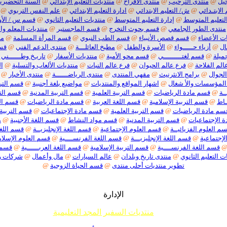
يل
@
منتدى الترحيب
@
منتدى الأفراح
@
منتديات التعليم الإبتدائي
@
السنة التحضيرية
 الابتـدائي
@
ش/ التعليم الابتدائي
@
ادارة التعليم الابتدائي
@
علم النفس التربوي
@
لتعليم المتوسط
@
إدارة التعليم المتوسط
@
منتديات التعليم الثانوي
@
قسم س / الأو
منتدى الطور الجامعي
@
قسم بحوث التخرج
@
قسم الماجستير
@
منتديات المعلم وا
ت الأعضاء
@
قسم قصص الأنبياء
@
قسم الطب النبوي
@
قسم المرأة المسلمة
@
من
ال
@
أزياء حـــــواء
@
الأسرة والطفل
@
مطبخ العائلـــة
@
منتدى الدعم الفني
@
قسم
ميلة
@
قسم لغتـــــــــي
@
قسم محو الأمية
@
منتديات الأسفار
@
تاريـخ وطــــــني
الم الفلاحة
@
فرع عالم الحيوان
@
فرع عالم النبات
@
منتديات الألعاب والتسلية
@
ا
الجوال
@
برامج الانثرنيث
@
مقهي المنتدى
@
منتدى الرياضــــــة
@
منتدى الأخبار
@
المؤسسات والأ شغال
@
اشهار المواقع والمنتديات
@
مواضيع بلغة أجنبية
@
قسم الترب
ـة
@
قسم مادة الرياضيات
@
قسم التربية العلمية
@
قسم التربية المدنية
@
قسم التر
ـاط
@
قسم التربية الإسلامية
@
قسم اللغة العربية
@
قسم مادة الرياضيات
@
قسم الت
سم مادة الرياضيات
@
قسم التربية العلمية
@
قسم مادة الإجتماعيات
@
قسم التربية 
 الإجتماعيات
@
قسم التربية المدنية
@
قسم مواد النشاط
@
قسم اللغة الأجنبية
@
م
م العلوم الفزيائيــة
@
قسم العلوم الإجتماعية
@
قسم اللغة الإنجليزيــة
@
قسم اللغة
لإجتماعية
@
قسم اللغة الإنجليزيـــة
@
قسم اللغة الفرنســــية
@
قسم العلوم الإسلام
قسم اللغة الفرنســــية
@
قسم التربية الإسلامية
@
قسم اللغة العربــــــية
@
قسم م
ت التعليم الثانوي
@
منتدى تاريخ وبلدان
@
عالم السيارات
@
مال وأعمال
@
شركات 
تطوير منتديات أحلى منتدى
@
قسم الحياة الزوجية
@
الإدارة
منتديات السفير المجد التعليمية
م جميع إخوانناوأخواتناالأعضاءأننا لا نقبل أي موضوع حول ما يسمى تفسير الأحلام أو مواضيع السحر والشعودة 