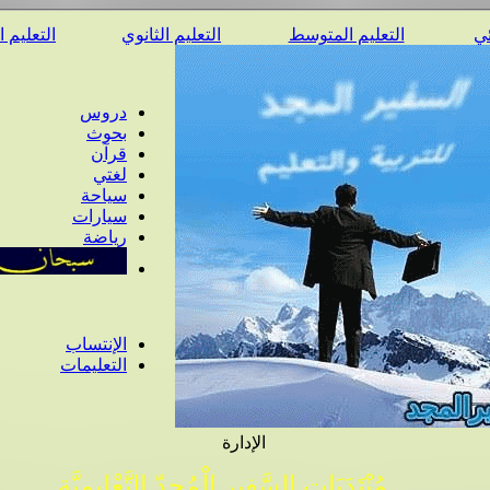
ئي
التعليم المتوسط
التعليم الثانوي
التعليم 
دروس
بحوث
قرآن
لغتي
سياحة
سيارات
رياضة
الإنتساب
التعليمات
الإدارة
مُنْتَدَيَات السَّفِير الْمُجِدّ التَّعْلِيمِيَّة