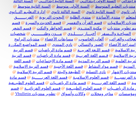
 ابتدائي
@
السنة الأولى ابـتدائــي
@
السنة الثانية ابتدائـــي
@
السنة الثالثة
منتديات التعليم المتوسط
@
السنة الأولى متوسط
@
السنة الثانية متوسط
@
لى ثانوي
@
السنة الثانية ثانوي
@
السنة الثالثة ثانوي
@
إدارة التـعليـم الثــانوي
لمتعلم
@
منتدى الأساتذة
@
منتدى الطلبة
@
البحوث التربوية
@
الفريـــــــق
تديات الإسلاميات
@
قسم القرآن والتفسير
@
قسم الحديث والسيرة
@
قسم
 تطوير منتديات
@
مكتبة المنتــدى
@
قسم الخواطر والنكت
@
قسم الشعر
@
السياحـة والــسفر
@
أخبـــار بــــــلـدي
@
مـــدن وطنــــــــي
@
شخصيات
لعجائب والغرائب
@
ألعاب الحاسوب
@
مسابقات الأعضاء
@
منتديات البرامج
استراحة الأعضاء
@
الصور والتسالي
@
نادي المنتدى
@
قسم المواضيع المكررة
ية الاسلامية
@
قسم اللـغة العربيــة
@
قسم مادة الرياضيات
@
قسم التربية
بية الإسلامية
@
قـسم اللغة العربــية
@
قسم مادة الرياضيات
@
قسم التربية
ربية العلمية
@
قسم التربية المدنية
@
قسم مادة الإجتماعيات
@
قسم اللغة
المدنية
@
قسم مواد النشاط
@
قسم اللغة الأجنبية
@
قسم التربية الإسلامية
@
نتديات الإشهار
@
نادي التسلية
@
الطبيعة والبيئة
@
قسم التربية الإسلامية
@
 الفرنسيـــة
@
قسم العلوم الإسلاميـة
@
قسم اللغة العربــــــية
@
قسم مادة
ية
@
قسم اللغة العربـــــية
@
قسم مادة الرياضــيات
@
قسم العلوم الطبيــعية
ادة الرياضــيات
@
قسم العلوم الطبيــعية
@
قسم العلوم الفزيائيــة
@
قسم
ومؤسسات
@
متاجر ومحلات
@
وكالات وأسواق
@
تطوير منتديات Vbulletin
@
بكل أنواعها