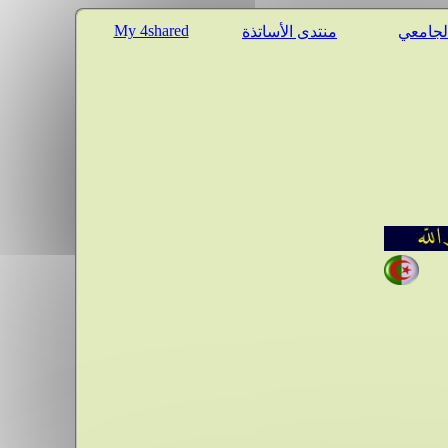
My 4shared
الجامعي
منتدى الأساتذة