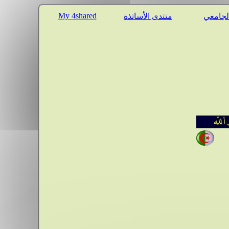
My 4shared
الجامعي
منتدى الأساتذة