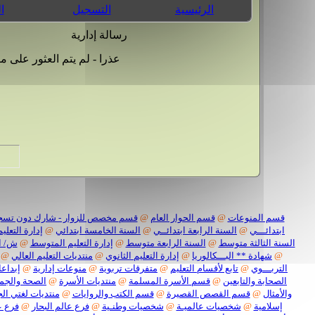
الرئيسية
التسجيل
ا
رسالة إدارية
عذرا - لم يتم العثور على 
قسم المنوعات
@
قسم الحوار العام
@
قسم مخصص للزوار - شارك دون تسج
ابتدائـــي
@
السنة الرابعة ابتدائــي
@
السنة الخامسة ابتدائي
@
إدارة التعليم
السنة الثالثة متوسط
@
السنة الرابعة متوسط
@
إدارة التعليم المتوسط
@
ش/ ا
@
شهادة ** البـــكالوريا
@
إدارة التعليم الثانوي
@
منتديات التعليم العالي
@
التربـــوي
@
تابع لأقسام التعليم
@
متفرقات تربوية
@
منوعات إدارية
@
إبداعا
الصحابة والتابعين
@
قسم الأسرة المسلمة
@
منتديات الأسرة
@
الصحة والجم
والأمثال
@
قسم القصص القصيرة
@
قسم الكتب والروايات
@
منتديات لغتي الج
إسلامية
@
شخصيات عالميـة
@
شخصيات وطنـية
@
فرع عالم البحار
@
فرع ع