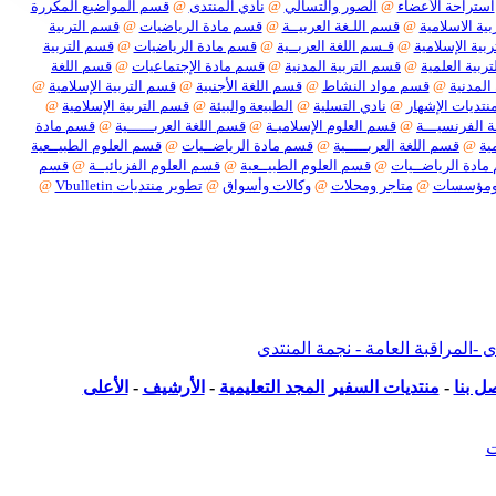
استراحة الأعضاء
@
الصور والتسالي
@
نادي المنتدى
@
قسم المواضيع المكررة
ية الاسلامية
@
قسم اللـغة العربيــة
@
قسم مادة الرياضيات
@
قسم التربية
بية الإسلامية
@
قـسم اللغة العربــية
@
قسم مادة الرياضيات
@
قسم التربية
ربية العلمية
@
قسم التربية المدنية
@
قسم مادة الإجتماعيات
@
قسم اللغة
المدنية
@
قسم مواد النشاط
@
قسم اللغة الأجنبية
@
قسم التربية الإسلامية
@
نتديات الإشهار
@
نادي التسلية
@
الطبيعة والبيئة
@
قسم التربية الإسلامية
@
 الفرنسيـــة
@
قسم العلوم الإسلاميـة
@
قسم اللغة العربــــــية
@
قسم مادة
ية
@
قسم اللغة العربـــــية
@
قسم مادة الرياضــيات
@
قسم العلوم الطبيــعية
ادة الرياضــيات
@
قسم العلوم الطبيــعية
@
قسم العلوم الفزيائيــة
@
قسم
ومؤسسات
@
متاجر ومحلات
@
وكالات وأسواق
@
تطوير منتديات Vbulletin
@
بكل أنواعها
لمراقبة العامة - نجمة المنتدى
ل بنا
-
منتديات السفير المجد التعليمية
-
الأرشيف
-
الأعلى