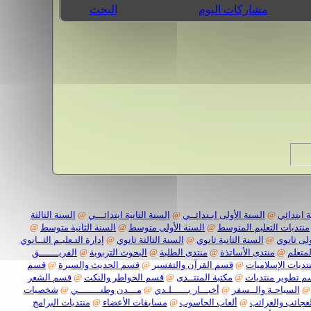
مشاركات اليوم
البحث
 ابتدائي
@
السنة الأولى ابـتدائــي
@
السنة الثانية ابتدائـــي
@
السنة الثالثة
منتديات التعليم المتوسط
@
السنة الأولى متوسط
@
السنة الثانية متوسط
@
لى ثانوي
@
السنة الثانية ثانوي
@
السنة الثالثة ثانوي
@
إدارة التـعليـم الثــانوي
لمتعلم
@
منتدى الأساتذة
@
منتدى الطلبة
@
البحوث التربوية
@
الفريـــــــق
تديات الإسلاميات
@
قسم القرآن والتفسير
@
قسم الحديث والسيرة
@
قسم
 تطوير منتديات
@
مكتبة المنتــدى
@
قسم الخواطر والنكت
@
قسم الشعر
@
السياحـة والــسفر
@
أخبـــار بــــــلـدي
@
مـــدن وطنــــــــي
@
شخصيات
لعجائب والغرائب
@
ألعاب الحاسوب
@
مسابقات الأعضاء
@
منتديات البرامج