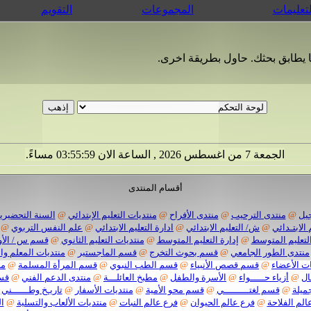
لتعليمات
المجموعات
التقويم
ما يطابق بحثك. حاول بطريقة اخرى.
الجمعة 7 من اغسطس 2026 , الساعة الان 03:55:59 مساءً.
أقسام المنتدى
يل
@
منتدى الترحيب
@
منتدى الأفراح
@
منتديات التعليم الإبتدائي
@
السنة التحضيرية
 الابتـدائي
@
ش/ التعليم الابتدائي
@
ادارة التعليم الابتدائي
@
علم النفس التربوي
@
لتعليم المتوسط
@
إدارة التعليم المتوسط
@
منتديات التعليم الثانوي
@
قسم س / الأو
منتدى الطور الجامعي
@
قسم بحوث التخرج
@
قسم الماجستير
@
منتديات المعلم وا
ت الأعضاء
@
قسم قصص الأنبياء
@
قسم الطب النبوي
@
قسم المرأة المسلمة
@
من
ال
@
أزياء حـــــواء
@
الأسرة والطفل
@
مطبخ العائلـــة
@
منتدى الدعم الفني
@
قسم
ميلة
@
قسم لغتـــــــــي
@
قسم محو الأمية
@
منتديات الأسفار
@
تاريـخ وطــــــني
الم الفلاحة
@
فرع عالم الحيوان
@
فرع عالم النبات
@
منتديات الألعاب والتسلية
@
ا