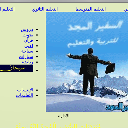
ئي
التعليم المتوسط
التعليم الثانوي
التعليم 
دروس
بحوث
قرآن
لغتي
سياحة
سيارات
رياضة
الإنتساب
التعليمات
الإدارة
مُنْتَدَيَات السَّفِير الْمُجِدّ التَّعْلِيمِيَّة