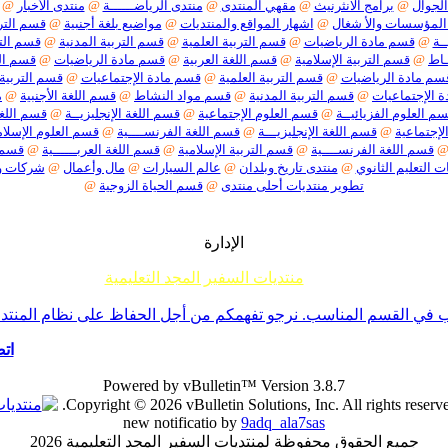
الجوال
@
برامج الانثرنيث
@
مقهي المنتدى
@
منتدى الرياضــــــة
@
منتدى الأخبار
@
المؤسسات والأ شغال
@
اشهار المواقع والمنتديات
@
مواضيع بلغة أجنبية
@
قسم الترب
ـة
@
قسم مادة الرياضيات
@
قسم التربية العلمية
@
قسم التربية المدنية
@
قسم التر
ـاط
@
قسم التربية الإسلامية
@
قسم اللغة العربية
@
قسم مادة الرياضيات
@
قسم الت
سم مادة الرياضيات
@
قسم التربية العلمية
@
قسم مادة الإجتماعيات
@
قسم التربية 
 الإجتماعيات
@
قسم التربية المدنية
@
قسم مواد النشاط
@
قسم اللغة الأجنبية
@
م
م العلوم الفزيائيــة
@
قسم العلوم الإجتماعية
@
قسم اللغة الإنجليزيــة
@
قسم اللغة
لإجتماعية
@
قسم اللغة الإنجليزيـــة
@
قسم اللغة الفرنســــية
@
قسم العلوم الإسلام
قسم اللغة الفرنســــية
@
قسم التربية الإسلامية
@
قسم اللغة العربــــــية
@
قسم م
ت التعليم الثانوي
@
منتدى تاريخ وبلدان
@
عالم السيارات
@
مال وأعمال
@
شركات 
تطوير منتديات أحلى منتدى
@
قسم الحياة الزوجية
@
الإدارة
منتديات السفير المجد التعليمية
م جميع إخوانناوأخواتناالأعضاءأننا لا نقبل أي موضوع حول ما يسمى تفسير الأحلام أو مواضيع السحر والشعودة 
ي القسم المناسب. نرجو تفهمكم من أجل الحفاظ على نظام المنتدى -ا
اتص
Powered by vBulletin™ Version 3.8.7
Copyright © 2026 vBulletin Solutions, Inc. All rights reserve
new notificatio by
9adq_ala7sas
جميع الحقوق محفوظة لمنتديات السفير المجد التعليمية 2026