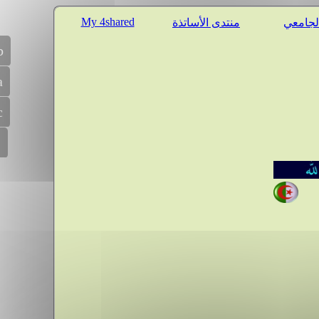
My 4shared
الجامعي
منتدى الأساتذة