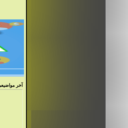
آ
خر مواضيعي