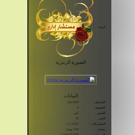
الرتبة:
الصورة الرمزية
البيانات
التسجيل:
Jun 2016
العضوية:
4
الجنس :
أنثى
العمر:
36
المشاركات:
3,507 [
+
]
بمعدل :
0.95 يوميا
اخر زياره :
08-03-2026 [
+
]