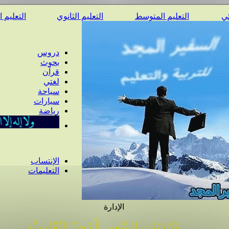
ئي
التعليم المتوسط
التعليم الثانوي
التعليم 
دروس
بحوث
قرآن
لغتي
سياحة
سيارات
رياضة
الإنتساب
التعليمات
الإدارة
مُنْتَدَيَات السَّفِير الْمُجِدّ التَّعْلِيمِيَّة