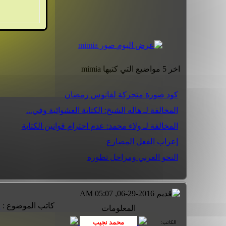
اخر 5 مواضيع التي كتبها mimia
كود صورة متحركة لفانوس رمضان
المخالفة لـ هاله الشيخ: الكتابة العشوائية وفي...
المخالفة لـ ولاء محمد: عدم احترام قوانين الكتابة
إعراب الفعل المضارع
النحو العربي ومراحل تطوره
06-29-2016, 05:07 AM
كاتب الموضوع :
a
المعلومات
الكاتب: