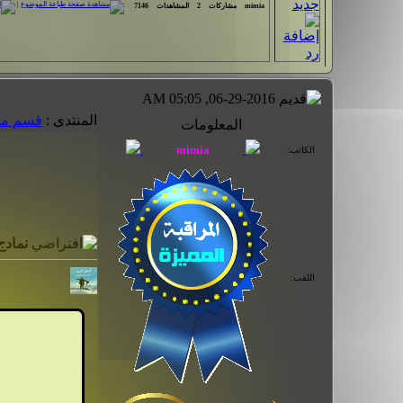
|
mimia
مشاركات
2
المشاهدات
7146
06-29-2016, 05:05 AM
المنتدى :
قسم ماد
المعلومات
الكاتب:
نمادج
اللقب: