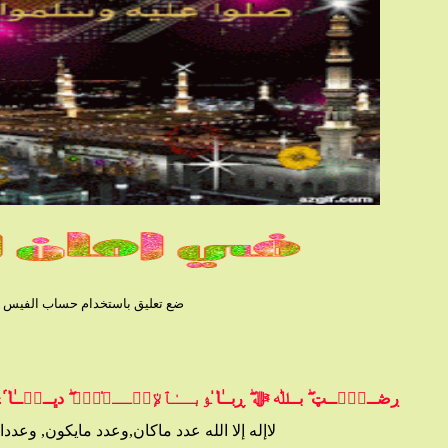
ضع تعليق باستخدام حساب الفيس بوك
ڔڞــﯧْۧــټ ۖ بــﷲ ﷻ ۖ ڕبــٰ̍ا̍ ﯣبــٰٱ̍ﻹڛۣــﻼ̍ۙمۭ ۖ دڀــڼۨــٰ̍ا̍ ۛ ּ
لاإله إلا الله عدد ماكان,وعدد مايكون, وعد