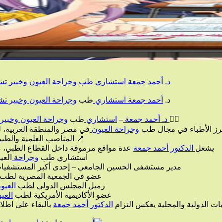
وجراحة العيون وخبير تشخيص وعلاج أمراض الشبكية
يص
وخبير
العيون
وجراحة
طب
استشاري
جمعة
أحمد
د.
وخبير
العيون
وجراحة
طب
استشاري
–
د. أحمد جمعة
👨‍⚕️
فية لكل مريض يضع ثقته فيه.
العيون
وجراحة
كأحد أبرز الأطباء في 
 المناصب العلمية والطبية
ا يعكس مكانته العلمية وخبراته الواسعة:
الدكتور أحمد جمعة
يشغل
عيون
وجراحة
استشاري طب
إحدى أكبر المستشفيات التعليمية التابعة لجامعة الأزهر
 الجمعية المصرية لطب العيون
لعيون
زميل المجلس الدولي لطب
عيون
عضو الأكاديمية الأمريكية لطب
 مجال طب العيون.
الدكتور أحمد جمعة
هذا التنوع في العضويات الدولية و