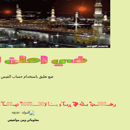
ضع تعليق باستخدام حساب الفيس بوك
ڔڞــﯧْۧــټ ۖ بــﷲ ﷻ ۖ ڕبــٰ̍ا̍ ﯣبــٰٱ̍ﻹڛۣــﻼ̍ۙمۭ ۖ دڀــڼۨــٰ̍ا̍ ۛ ּ
معلوماتي ومن مواضيعي