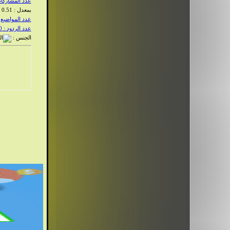
عدد المشاركات :
بمعدل : 0.51 يوميا
عدد المواضيع : 2
عدد الردود : 20
الجنس :