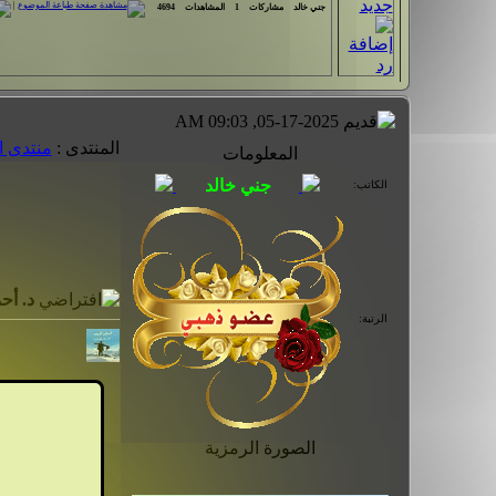
|
جني خالد
مشاركات
1
المشاهدات
4694
05-17-2025, 09:03 AM
المنتدى :
منتدى 
المعلومات
الكاتب:
د. أ
الرتبة:
الصورة الرمزية