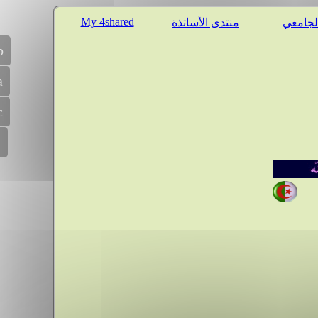
My 4shared
الجامعي
منتدى الأساتذة