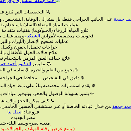
 التخصصات التي يُبدع فيها
لى الوقاية، التشخيص، والمتابعة الدقيقة لمجموعة واسعة من
الدكتور 
يضاء (الساد) باستخدام تقنية الفاكو الحديثة
الجلوكوما) بتقنيات متقدمة دون تدخل جراحي كبير
 على العين
الشبكية
فحوصات متخصصة لأمراض
يح الإبصار (الليزك والليزر السطحي)
ات تجميل الجفون وكسل العين
حالات الحول للأطفال والبالغين
لعين المزمن باستخدام تقنيات مبتكرة
دكتور أحمد جمعة
🤝 ما يميز
م والخبرة الإنسانية في التعامل مع كل حالة
يص… محافظ في الجراحة… متقدم في التقنية
ة بناءً على نمط حياة المريض وليس الأعراض فقط
والحجز، وبتوفير عيادات بأحدث الأجهزة التشخيصية
كيف يمكن الحجز والاستشارة؟
الجداول بدقة لتقليل وقت الانتظار وتحسين تجربة المرضى.
الدكتور 
اتصل بنا
فروعنا :
مصر الجديده
دينه نصر- وسط البلد- شبرا
ام الهواتف والجوالات بدونإأذن الإدارة )