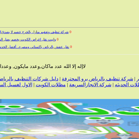
0
شركة تنظيف وتعقيم منازل بالخرج خصم لا يصدق|ا
0
وانيت نقل اغراض الكويت بخصم يصل الي 23
0
نقل عفش بالرياض باكستاني ومصري..أفضل الخدمات 
0
شركة الخيول السريعة لنقل العفش
0
ونيت نقل عفش بالرياض بخصم 25 % | اتصل الآن كلين لايف
لاإله إلا الله عدد ماكان,وعدد مايكون, وعد
ر
|
شركة تنظيف بالرياض برو المحترفة
|
دليل شركات التنظيف بالريا
لات الحديثه
|
شركة الانجازالسريعة
|
مظلات الكويت
|
الاول لغسيل السي