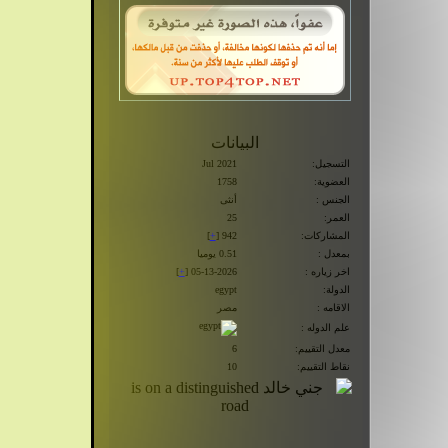
البيانات
التسجيل:
Jul 2021
العضوية:
1758
الجنس :
أنثى
العمر:
25
المشاركات:
942 [
+
]
بمعدل :
0.51 يوميا
اخر زياره :
05-13-2026 [
+
]
الدولة:
egypt
الاقامه :
مصر
علم الدوله :
معدل التقييم:
6
نقاط التقييم:
10