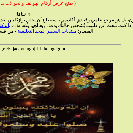
( يمنع عرض أرقام الهواتف والجوالات بدون
✨ ختامًا:
بل هو مرجع علمي وقيادي أكاديمي، استطاع أن يخلق توازنًا بين تقد
إذا كنت تبحث عن طبيب يُشخص حالتك بدقة، ويعالجها بكفاءة، ف
الدكت
المصدر:
منتديات السفير المجد التعليمية
- من قس
k ,ofdv jaodw ,ugh[ Hlvhq hgaf;dm