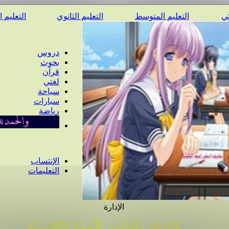
ئي
التعليم المتوسط
التعليم الثانوي
التعليم 
دروس
بحوث
قرآن
لغتي
سياحة
سيارات
رياضة
الإنتساب
التعليمات
الإدارة
مُنْتَدَيَات السَّفِير الْمُجِدّ التَّعْلِيمِيَّة