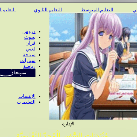
ئي
التعليم المتوسط
التعليم الثانوي
التعليم 
دروس
بحوث
قرآن
لغتي
سياحة
سيارات
رياضة
الإنتساب
التعليمات
الإدارة
مُنْتَدَيَات السَّفِير الْمُجِدّ التَّعْلِيمِيَّة