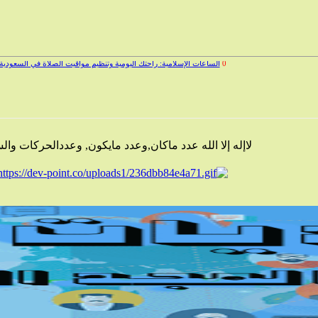
0
الساعات الإسلامية: راحتك اليومية وتنظيم مواقيت الصلاة في السعودية
لاإله إلا الله عدد ماكان,وعدد مايكون, وعددالحركات وا