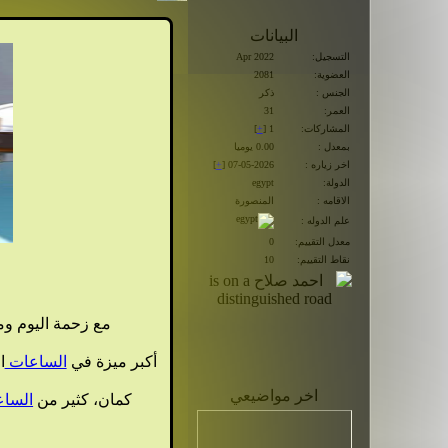
البيانات
التسجيل:
Apr 2022
العضوية:
2081
الجنس :
ذكر
العمر:
31
المشاركات:
1 [
+
]
بمعدل :
0.00 يوميا
اخر زياره :
07-05-2026 [
+
]
الدولة:
egypt
الاقامه :
المنصورة
علم الدوله :
معدل التقييم:
0
نقاط التقييم:
10
مع زحمة اليوم و
أكبر ميزة في
الساعات
ا
اخر مواضيعي
كمان، كثير من
السا