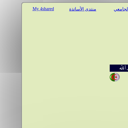
My 4shared
الجامعي
منتدى الأساتذة