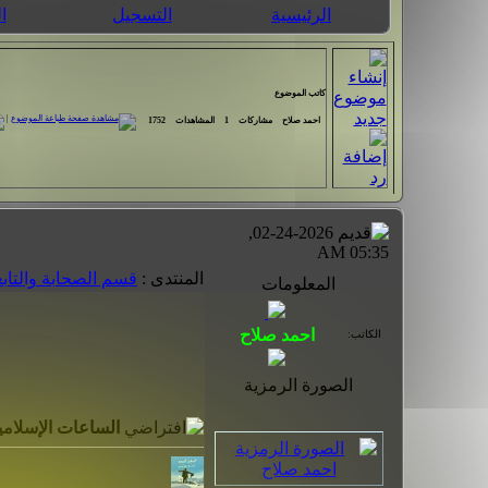
الرئيسية
التسجيل
ا
كاتب الموضوع
|
احمد صلاح
مشاركات
1
المشاهدات
1752
02-24-2026,
05:35 AM
المنتدى :
قسم الصحابة والتاب
المعلومات
الكاتب:
الصورة الرمزية
الساعات الإسلامي