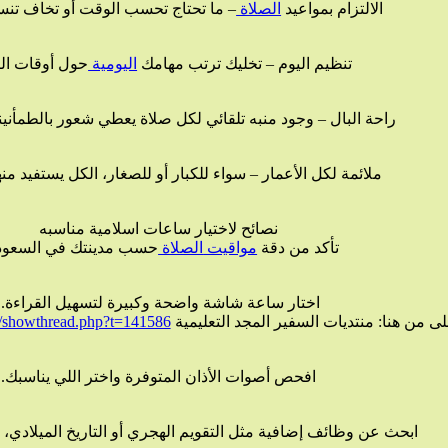
الالتزام بمواعيد
الصلاة
– ما تحتاج تحسب الوقت أو تخاف تنس
تنظيم اليوم – تخليك ترتب مهامك
اليومية
حول أوقات الص
راحة البال – وجود منبه تلقائي لكل صلاة يعطي شعور بالطمأنين
ملائمة لكل الأعمار – سواء للكبار أو للصغار، الكل يستفيد منه
نصائح لاختيار ساعات اسلامية مناسبه
تأكد من دقة
مواقيت
الصلاة
حسب مدينتك في السعودي
اختار ساعة شاشة واضحة وكبيرة لتسهيل القراءة.
ى من هنا: منتديات السفير المجد التعليمية
b/showthread.php?t=141586
افحص أصوات الأذان المتوفرة واختر اللي يناسبك.
ابحث عن وظائف إضافية مثل التقويم الهجري أو التاريخ الميلادي، ف