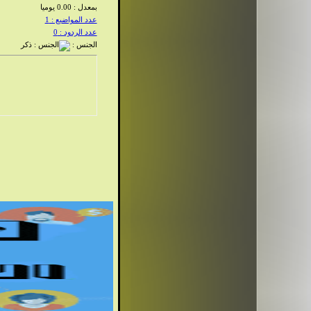
بمعدل : 0.00 يوميا
عدد المواضيع : 1
عدد الردود : 0
الجنس :