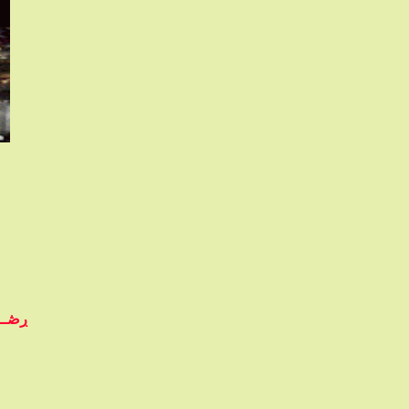
ڔڞــﯧْ