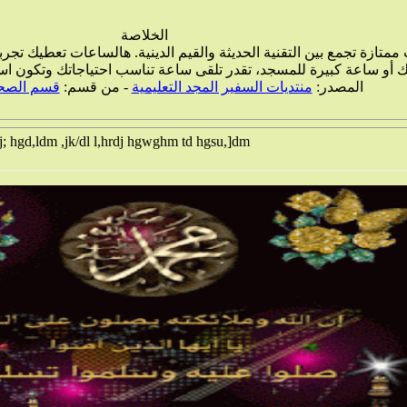
الخلاصة
ممتازة تجمع بين التقنية الحديثة والقيم الدينية. هالساعات تعطيك ت
 أو ساعة كبيرة للمسجد، تقدر تلقى ساعة تناسب احتياجاتك وتكون استث
المصدر:
منتديات السفير المجد التعليمية
- من قسم:
قسم الصحاب
 hgd,ldm ,jk/dl l,hrdj hgwghm td hgsu,]dm