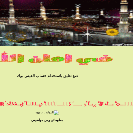
ضع تعليق باستخدام حساب الفيس بوك
ۧــټ ۖ بــﷲ ﷻ ۖ ڕبــٰ̍ا̍ ﯣبــٰٱ̍ﻹڛۣــﻼ̍ۙمۭ ۖ دڀــڼۨــٰ̍ا̍ ۛ ּﯟبــﷴ ۛ ּﷺ ۛ ּ
معلوماتي ومن مواضيعي