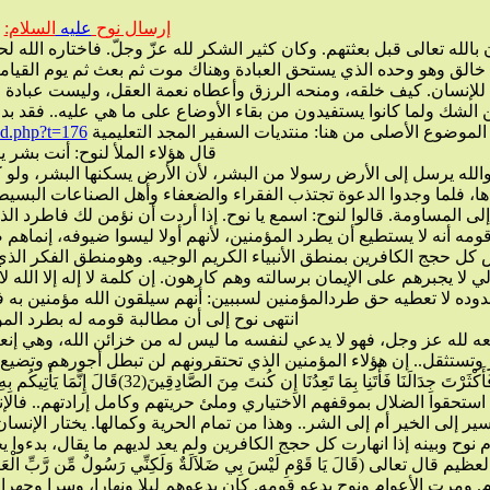
إرسال نوح
عليه
السلام:
الموضوع الأصلى من هنا: منتديات السفير المجد التعليمية
ad.php?t=176
قال هؤلاء الملأ لنوح: أنت بشر ي
لأنبياء الكريم الوجيه. وهومنطق الفكر الذي يجرد نفسه من الكبرياء الشخصي وهوى المصالح الخاصة.
انتهى نوح إلى أن مطالبة قومه له بطرد المؤمنين جهل منهم.