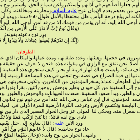
لهم جعلوا أصابعهم في آذانهم واستكبرواعن سماع الحق. واستمر نوح يدعو قومه إلى الله ألف سنة إلا خمسين 
عليه
السلام
نوح معجزة خاصة له.
 أوحى الله إليه، أنه لن يؤمن من قومك إلا من قد آمن. أوحى الله إليه أ
(وَقَالَ نُوحٌ رَّبِّ لَا تَذَرْ عَلَى الْأَرْضِ مِنَ الْكَافِ
برر نوح دعوته بقوله:
(إِنَّكَ إِن تَذَرْهُمْ يُضِلُّوا عِبَادَكَ وَلَا يَلِدُوا إِلَّا ف
الطوفان:
 الزمنية، إنالباطل يسخر من الحق. يضحك
. عندئذ يسخرالمؤمنون من الكافرين، وتكون سخريتهم هي الحق . انتهى صنع السفينة، وجلس نوح ينتظر أمر الله.
 منه. ويحكي لنا المولى عز وجل الحوار القصير الذي دار بين نوح
نادى نوح ابنه قائلا : (يَا بُنَيَّ ارْكَب مَّعَنَا وَلاَ تَكُن 
ورد الابن
عليه
: (قَالَ سَآوِي إِلَى جَبَلٍ يَعْصِمُن
عاد نوح يخاطبه: (قَالَ لاَ عَاصِمَ الْيَوْمَ مِنْ أَمْرِ اللّهِ 
وانتهى الحوار بين نوح وابنه: (وَحَالَ بَيْنَهُمَا الْمَوْجُ فَكَان