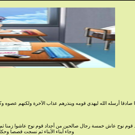
وجاء أبناء الأبناء ثم نسجت قصصا وحكايات حول التماثيل تعزو لها قوة خاصة واستغل إبليس الفرصة وأوهم الناس أن هذه تماثيل آلهة تملك النفع وتقدر على الضرر وبدأ الناس يعبدون هذه التماثيل.