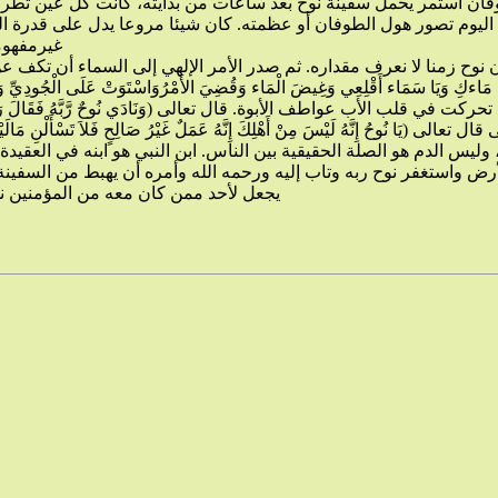
غيرمفهومة. حتى
َمَلٌ غَيْرُ صَالِحٍ فَلاَ تَسْأَلْنِ مَالَيْسَ لَكَ بِهِ عِلْمٌ إِنِّي أَعِظُكَ أَن تَكُونَ مِنَ الْجَاهِلِينَ[14]( وثمة درس مهم تنطوي
يجعل لأحد ممن كان معه من المؤمنين نسلا ولا عقبا سوى نوح عليهالسلام، فكل من على وجه الأرض اليوم من سائر أجناس بني آدم، ينسبون إلى أولاد نوح الثلاثة الذين نجوا وهم سام، وحام، ويافث.