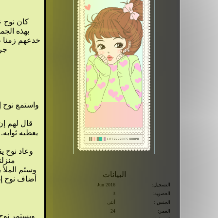
كان نوح على الفطرة مؤمنا بالله تعالى قبل بعثته إلى الناس. وكل الأنبياء مؤمنون بالله تعالى قبل بعثتهم. وكان كثير الشكر لله عزّ وجلّ. فاختاره الله لحمل الرسالة. فخرج نوح على قومه وبدأ دعوته: {يَا قَوْمِ اعْبُدُواْ اللَّهَ مَا لَكُم مِّنْ إِلَـهٍ غَيْرُهُ إِنِّيَ أَخَافُ عَلَيْكُمْ عَذَابَ يَوْمٍ عَظِيمٍ}[1]
جراحهم وآلامهم بالرحمة.. أما الأغنياء وا
واستمع نوح إلى كفار قومه وأدرك أنهم يعاندون، ورغم ذلك كان طيبا في رده. أفهم قومه أنه
منزلته ليست كمنزلة المل
وسئم الملأ يومها من هذا الجدل الذي يجادله نوح. قال تعالى (قَالُواْ يَانُوحُ قَدْ جَادَلْتَنَا فَأَكْثَرْتَ جِدَالَنَا فَأْتَنِا بِمَا تَعِدُنَا إِن كُنتَ مِنَ الصَّادِقِينَ(32)قَالَ إِنَّمَا يَأْتِيكُم بِهِ اللّهُ إِن شَاء وَمَا أَنتُم بِمُعْجِزِينَ(33)وَلاَ يَنفَعُكُمْ نُصْحِي إِنْ أَرَدتُّ أَنْ أَنصَحَ لَكُمْ إِن كَانَ اللّهُ يُرِيدُ أَن يُغْوِيَكُمْ هُوَرَبُّكُمْ وَإِلَيْهِ تُرْجَعُونَ)[3]
البيانات
التسجيل:
Jun 2016
العضوية:
3
الجنس :
أنثى
العمر:
24