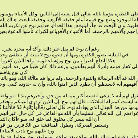
لأقوياءوالكبراء، تأملوا الدعوة بعين الشك ولما كانوا يستفيدون من بقاء الأوضاع على ما هي عليه.. فقد بدءوا حربهم ضد نوح، في البداية اتهموا نوحا بأنه بشر مثلهم: { فَقَالَ الْمَلأُ الَّذِينَ كَفَرُواْ مِن قِوْمِهِ مَا نَرَاكَ إِلاَّ بَشَراً مِّثْلَنَا}[2]
رغم أن نوحا لم يقل غير ذلك، وأكد أنه مجرد بشر.. والله يرسل إلى الأرض رسولا من البشر، لأن الأرض يسكنها البشر، ولو كانت الأرض تسكنها الملائكة لأرسل الله رسولا من الملائكة.. استمرت الحرب بين الكافرين ونوح.
في البداية، تصور الكفرة يومها أن دعوة نوح لا تلبث أن تنطفئ وحدها، فلما وجدوا الدعوة تجتذب الفقراء والضعفاء وأهل الصناعات البسيطة بدءوا الهجوم على نوح من هذه الناحية. هاجموه في أتباعه، وقالواله: لم يتبعك غير الفقراء والضعفاء والأراذل.
هكذا اندلع الصراع بين نوح ورؤساء قومه. ولجأ الذين كفروا إلى المساومة. قالوا لنوح: اسمع يا نوح. إذا أردت أن نؤمن لك فاطرد الذين آمنوا بك. إنهم ضعفاء وفقراء، ونحن سادة القوم وأغنياؤهم.. ويستحيل أن تضمنا دعوة واحدة مع هؤلاء.
 لا يستطيع أن يطرد المؤمنين، لأنهم أولا ليسوا ضيوفه، إنماهم ضيوف الله.. وليست الرحمة بيته الذي يدخل فيه من يشاء أو يطرد منه من يشاء، إنماالرحمة بيت الله الذي يستقبل فيه من يشاء.
كان نوح يناقش كل حجج الكافرين بمنطق ا
ائكة.. قال لهم نوح: إن الذين تزدري أعينكم وتحتقر وتستثقل.. إن هؤلاء المؤمنين الذي تحتقرونهم لن تبطل أجورهم وتضيع لاحتقاركم لهم، الله أعلم بما في أنفسهم. هو الذي يجازيهمعليه ويؤاخذهم به.. أظلم نفسي لو قلت إن الله لن يؤتيهم خيرا.
أن الله ييسر كل مخلوق لما خلق له، سواءأكان التيسير إلى الخير أم إلى الشر.. وهذا من تمام الحرية وكمالها. يختار الإنسان بحريته فييسر له الله تعالى طريق ما اختاره. اختار كفار قوم نوح طريق الغواية فيسرهالله لهم.
وتستمر المعركة، وتطول المناقشة بين الكافرين من قوم نوح وبينه إذا انهارت كل حجج الكافرين ولم يعد لديهم ما يقال، بدءوا يخرجون عن حدود الأدب ويشتمون نبي الله قال تعالى (قَالَ الْمَلأُ مِن قَوْمِهِ إِنَّا لَنَرَاكَ فِي ضَلاَلٍ مُّبِينٍ)[4]
ورد عليهم نوح بأدب الأنبياء العظيم قال تعالى (قَالَ يَا قَوْمِ لَيْسَ بِي ضَلاَلَةٌ وَلَكِنِّي رَسُولٌ مِّن رَّبِّ الْعَالَمِينَ{61} أُبَلِّغُكُمْ رِسَالاَتِ رَبِّي وَأَنصَحُ لَكُمْ وَأَعْلَمُ مِنَ اللّهِ مَا لاَ تَعْلَمُونَ)[5]