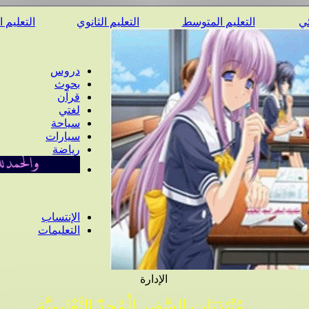
ئي
التعليم المتوسط
التعليم الثانوي
التعليم 
دروس
بحوث
قرآن
لغتي
سياحة
سيارات
رياضة
الإنتساب
التعليمات
الإدارة
مُنْتَدَيَات السَّفِير الْمُجِدّ التَّعْلِيمِيَّة