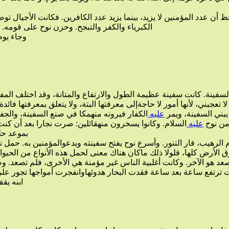
زيد، بينما يزيد عدد الكافرين. فكانت الأجيال توصي من بعدهم بعدم الإيمان بنوح
الكبرياء والكفر والتبجح. وحزن نوح على قومه. لكنه لم يبلغ درجة اليأس. ظل محتفظا بالأمل طوال 950 سنة. ويبدو أن أعمارالناس قبل الطوفان كانت طويلة، وربما يكون هذا العمر الطويل ل
وجاء يوم
لا تعجبني، لأنها أمور لا حاجةإلى معرفتها البتة، ولا يتعلق بمعرفتها فائدة أصلا. نحن نتفق مع الرازي في مقولته هذه. فنحن لا نعرف عن حقيقة هذه السفينة إلا ما حدثنا الله به. تجاوز الله تعالى هذه التفصيلات التي لا أهمية لها، إلى مضمون القصة ومغزاها المهم.
يبني السفينة، ويمر
عليه
من نوح
عليه
السلام. وكانوا يسخرون منهقائلين: صرت نجارا بعد أن كنت نبيا إن قمة الصراع في قصة نوح تتجلى في هذه المساحة
بموعد حلول الطوفان
ابنه يقف بمعزل