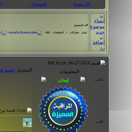
الرئيسية
التسجيل
ا
كاتب الموضوع
|
إيمان
مشاركات
1
المشاهدات
3822
06-27-2016, 10:26 PM
المنتدى :
قسم قصص الأنبياء
المعلومات
الكاتب:
قصة نوح 
اللقب: