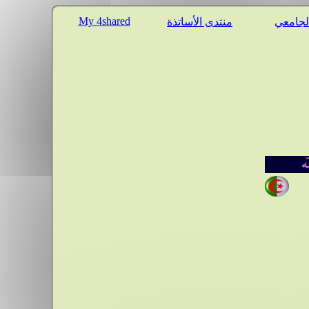
My 4shared
الجامعي
منتدى الأساتذة