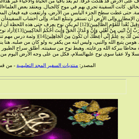
 غطت سطح الجزء اليابس من الأرض، وارتفعت فيه قيعان المحيطات ووقع فيهما نستطيع تسميته بالثورة الجغرافية.
المصدر:
منتديات السفير المجد التعليمية
- من قس