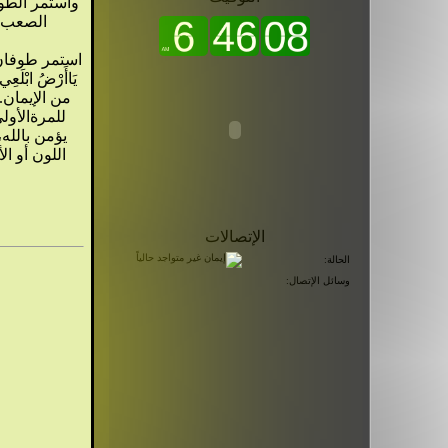
للمرةالأولى قال تعالى (يَا نُوحُ إِنَّهُ لَيْسَ مِنْ أَهْلِكَ إِنَّهُ ع
الإتصالات
الحالة:
وسائل الإتصال: